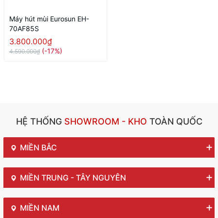
Máy hút mùi Eurosun EH-
70AF85S
3.800.000₫
(-17%)
4.590.000₫
HỆ THỐNG
SHOWROOM - KHO
TOÀN QUỐC
MIỀN BẮC
MIỀN TRUNG - TÂY NGUYÊN
MIỀN NAM