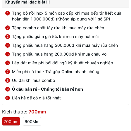
Khuyến mãi đặc biệt !!!
Tặng bộ nồi inox 5 món cao cấp khi mua bếp từ (Hết quà
1
hoàn tiền 1.000.000đ) (Không áp dụng với 1 số SP)
Tặng combo chất tẩy rửa khi mua máy rửa chén
2
Tặng phiếu giảm giá 5% khi mua máy hút mùi
3
Tặng phiếu mua hàng 500.000đ khi mua máy rửa chén
4
Tặng phiếu mua hàng 200.000đ khi mua chậu vòi
5
Lắp đặt miễn phí bởi đội ngũ kỹ thuật chuyên nghiệp
6
Miễn phí cà thẻ - Trả góp Online nhanh chóng
7
Ưu đãi khi mua combo
8
Ở đâu bán rẻ - Chúng tôi bán rẻ hơn
9
Liên hệ để có giá tốt nhất
10
Kích thước:
700mm
700mm
600Mm