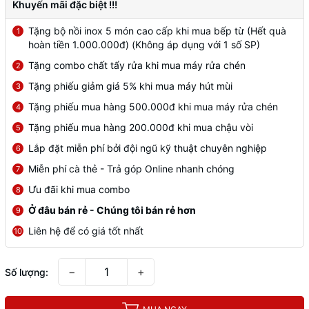
Khuyến mãi đặc biệt !!!
Tặng bộ nồi inox 5 món cao cấp khi mua bếp từ (Hết quà
1
hoàn tiền 1.000.000đ) (Không áp dụng với 1 số SP)
Tặng combo chất tẩy rửa khi mua máy rửa chén
2
Tặng phiếu giảm giá 5% khi mua máy hút mùi
3
Tặng phiếu mua hàng 500.000đ khi mua máy rửa chén
4
Tặng phiếu mua hàng 200.000đ khi mua chậu vòi
5
Lắp đặt miễn phí bởi đội ngũ kỹ thuật chuyên nghiệp
6
Miễn phí cà thẻ - Trả góp Online nhanh chóng
7
Ưu đãi khi mua combo
8
Ở đâu bán rẻ - Chúng tôi bán rẻ hơn
9
Liên hệ để có giá tốt nhất
10
−
+
Số lượng: