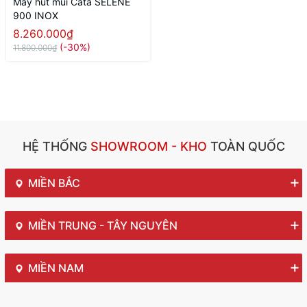
Máy hút mùi Cata SELENE
900 INOX
8.260.000₫
(-30%)
11.800.000₫
HỆ THỐNG
SHOWROOM - KHO
TOÀN QUỐC
MIỀN BẮC
MIỀN TRUNG - TÂY NGUYÊN
MIỀN NAM