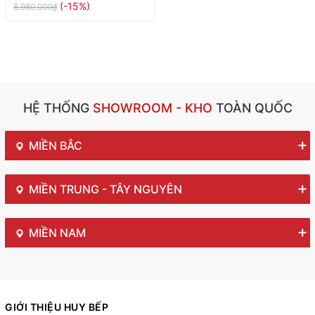
(-15%)
8.980.000₫
HỆ THỐNG
SHOWROOM - KHO
TOÀN QUỐC
MIỀN BẮC
MIỀN TRUNG - TÂY NGUYÊN
MIỀN NAM
GIỚI THIỆU HUY BẾP