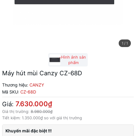
1
/
1
Hình ảnh sản
phẩm
Máy hút mùi Canzy CZ-68D
Thương hiệu:
CANZY
Mã SKU:
CZ-68D
7.630.000₫
Giá:
Giá thị trường:
8.980.000₫
Tiết kiệm:
1.350.000₫
so với giá thị trường
Khuyến mãi đặc biệt !!!