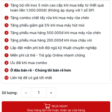
Tặng bộ nồi inox 5 món cao cấp khi mua bếp từ (Hết quà
1
hoàn tiền 1.000.000đ) (Không áp dụng với 1 số SP)
Tặng combo chất tẩy rửa khi mua máy rửa chén
2
Tặng phiếu giảm giá 5% khi mua máy hút mùi
3
Tặng phiếu mua hàng 500.000đ khi mua máy rửa chén
4
Tặng phiếu mua hàng 200.000đ khi mua chậu vòi
5
Lắp đặt miễn phí bởi đội ngũ kỹ thuật chuyên nghiệp
6
Miễn phí cà thẻ - Trả góp Online nhanh chóng
7
Ưu đãi khi mua combo
8
Ở đâu bán rẻ - Chúng tôi bán rẻ hơn
9
Liên hệ để có giá tốt nhất
10
−
+
Số lượng:
MUA NGAY
Giao hàng tận nơi hoặc nhận tại cửa hàng