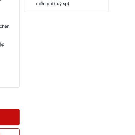
miễn phí (tuỳ sp)
 chén
iệp
P