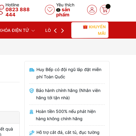
Hotline
Yêu thích
0823 888
sản
0
444
phẩm
KHUYẾN
KHÓA ĐIỆN TỬ
LÒ NƯỚNG
LÒ VI SÓNG
MÁY
MÃI
Huy Bếp có đội ngũ lắp đặt miễn
phí Toàn Quốc
Bảo hành chính hãng (Nhân viên
hãng tới tận nhà)
Hoàn tiền 500% nếu phát hiện
hàng không chính hãng
Hết quà
Hỗ trợ cắt đá, cắt tủ, đục tường
)