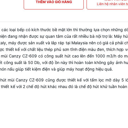
THÊM VÀO GIỎ HÀNG
Liên hệ nhân viên t
các loại bếp có kích thước bề mặt lớn thì thường lựa chọn những d
iện đang nhận được sự quan tâm của rất nhiều bà nội trợ là: Máy h
Italy, máy được sản xuất và lắp ráp tại Malaysia nên có giá cả phải
 thiết kế với chất liệu thép phủ sơn tĩnh điện màu đen, thích hợp
t mùi Canzy CZ-609 có công suất hút cao lên đến 1000 m3/h do m
hết công suất là 50 Db, với độ ồn này thì hoàn toàn không gây ảnh
món nấu giúp tiết kiệm điện và giúp máy hoạt động hiệu quả.
hút mùi Canzy CZ-609 cũng được thiết kế với tấm lọc mỡ dày 5 l
iết kế với 2 chế độ hút khác nhau đó là chế độ hút khử tuần hoàn 