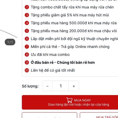
Tặng combo chất tẩy rửa khi mua máy rửa chén
2
Tặng phiếu giảm giá 5% khi mua máy hút mùi
3
Tặng phiếu mua hàng 500.000đ khi mua máy rửa
4
Tặng phiếu mua hàng 200.000đ khi mua chậu vòi
5
Lắp đặt miễn phí bởi đội ngũ kỹ thuật chuyên ngh
6
1
/
1
Miễn phí cà thẻ - Trả góp Online nhanh chóng
7
Ưu đãi khi mua combo
8
Ở đâu bán rẻ - Chúng tôi bán rẻ hơn
9
Liên hệ để có giá tốt nhất
10
−
+
Số lượng:
MUA NGAY
Giao hàng tận nơi hoặc nhận tại cửa hàng
MUA TRẢ GÓ