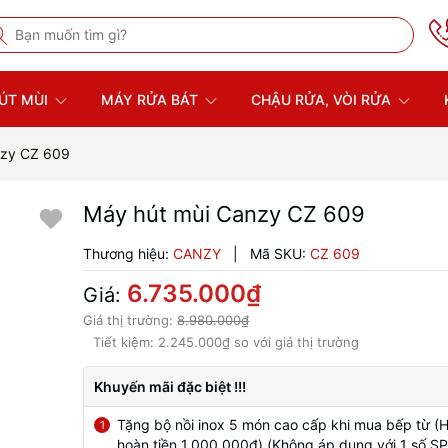
ÚT MÙI
MÁY RỬA BÁT
CHẬU RỬA, VÒI RỬA
nzy CZ 609
Máy hút mùi Canzy CZ 609
Thương hiệu:
CANZY
|
Mã SKU:
CZ 609
6.735.000₫
Giá:
Giá thị trường:
8.980.000₫
Tiết kiệm:
2.245.000₫
so với giá thị trường
Khuyến mãi đặc biệt !!!
Tặng bộ nồi inox 5 món cao cấp khi mua bếp từ (
1
hoàn tiền 1.000.000đ) (Không áp dụng với 1 số SP