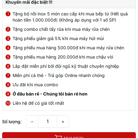
Khuyến mãi đặc biệt !!!
Tặng bộ nồi inox 5 món cao cấp khi mua bếp từ (Hết quà
1
hoàn tiền 1.000.000đ) (Không áp dụng với 1 số SP)
Tặng combo chất tẩy rửa khi mua máy rửa chén
2
Tặng phiếu giảm giá 5% khi mua máy hút mùi
3
Tặng phiếu mua hàng 500.000đ khi mua máy rửa chén
4
Tặng phiếu mua hàng 200.000đ khi mua chậu vòi
5
Lắp đặt miễn phí bởi đội ngũ kỹ thuật chuyên nghiệp
6
Miễn phí cà thẻ - Trả góp Online nhanh chóng
7
Ưu đãi khi mua combo
8
Ở đâu bán rẻ - Chúng tôi bán rẻ hơn
9
Liên hệ để có giá tốt nhất
10
−
+
Số lượng: