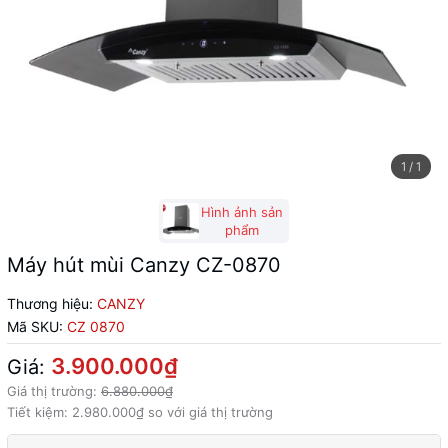
1
/
1
Hình ảnh sản
phẩm
Máy hút mùi Canzy CZ-0870
Thương hiệu:
CANZY
Mã SKU:
CZ 0870
3.900.000₫
Giá:
Giá thị trường:
6.880.000₫
Tiết kiệm:
2.980.000₫
so với giá thị trường