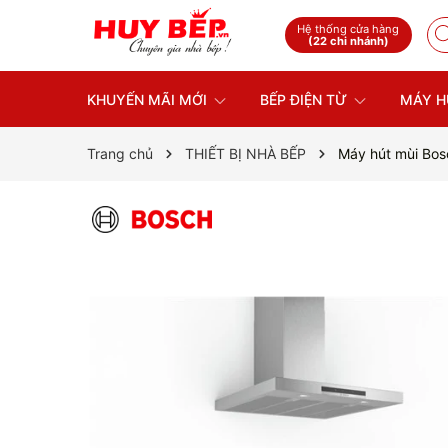
Hệ thống cửa hàng
(22 chi nhánh)
KHUYẾN MÃI MỚI
BẾP ĐIỆN TỪ
MÁY H
Trang chủ
THIẾT BỊ NHÀ BẾP
Máy hút mùi Bos