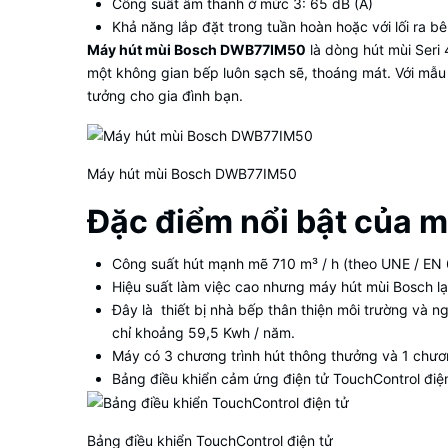
Công suất âm thanh ở mức 3: 65 dB (A)
Khả năng lắp đặt trong tuần hoàn hoặc với lối ra b
Máy hút mùi Bosch DWB77IM50
là dòng hút mùi Seri
một không gian bếp luôn sạch sẽ, thoáng mát. Với mẫu 
tưởng cho gia đình bạn.
Máy hút mùi Bosch DWB77IM50
Đặc điểm nổi bật của
Công suất hút mạnh mẽ 710 m³ / h (theo UNE / EN 
Hiệu suất làm việc cao nhưng máy hút mùi Bosch lại
Đây là thiết bị nhà bếp thân thiện môi trường và n
chỉ khoảng 59,5 Kwh / năm.
Máy có 3 chương trình hút thông thưởng và 1 chươn
Bảng điều khiển cảm ứng điện tử TouchControl điện
Bảng điều khiển TouchControl điện tử