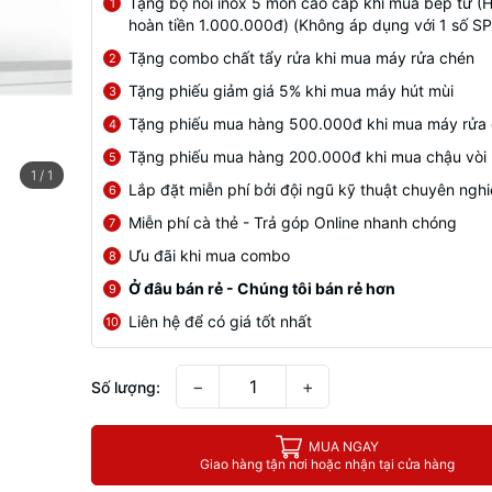
Tặng bộ nồi inox 5 món cao cấp khi mua bếp từ (
1
hoàn tiền 1.000.000đ) (Không áp dụng với 1 số SP
Tặng combo chất tẩy rửa khi mua máy rửa chén
2
Tặng phiếu giảm giá 5% khi mua máy hút mùi
3
Tặng phiếu mua hàng 500.000đ khi mua máy rửa
4
Tặng phiếu mua hàng 200.000đ khi mua chậu vòi
5
1
/
1
Lắp đặt miễn phí bởi đội ngũ kỹ thuật chuyên ngh
6
Miễn phí cà thẻ - Trả góp Online nhanh chóng
7
Ưu đãi khi mua combo
8
Ở đâu bán rẻ - Chúng tôi bán rẻ hơn
9
Liên hệ để có giá tốt nhất
10
−
+
Số lượng:
MUA NGAY
Giao hàng tận nơi hoặc nhận tại cửa hàng