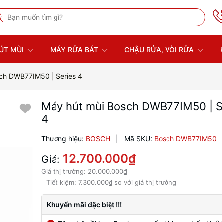
ÚT MÙI
MÁY RỬA BÁT
CHẬU RỬA, VÒI RỬA
ch DWB77IM50 | Series 4
Máy hút mùi Bosch DWB77IM50 | S
4
Thương hiệu:
BOSCH
|
Mã SKU:
Bosch DWB77IM50
12.700.000₫
Giá:
Giá thị trường:
20.000.000₫
Tiết kiệm:
7.300.000₫
so với giá thị trường
Khuyến mãi đặc biệt !!!