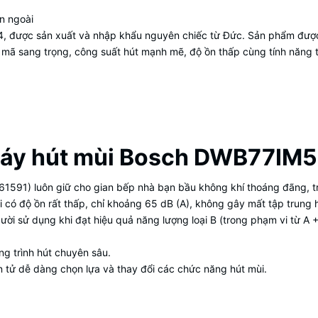
ên ngoài
 4, được sản xuất và nhập khẩu nguyên chiếc từ Đức. Sản phẩm đượ
mã sang trọng, công suất hút mạnh mẽ, độ ồn thấp cùng tính năng tiế
 máy hút mùi Bosch DWB77IM
61591) luôn giữ cho gian bếp nhà bạn bầu không khí thoáng đãng, t
 có độ ồn rất thấp, chỉ khoảng 65 dB (A), không gây mất tập trung h
gười sử dụng khi đạt hiệu quả năng lượng loại B (trong phạm vi từ A 
g trình hút chuyên sâu.
 tử dễ dàng chọn lựa và thay đổi các chức năng hút mùi.