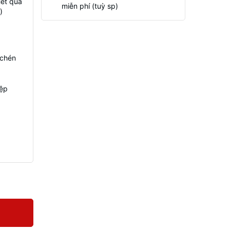
Hết quà
miễn phí (tuỳ sp)
)
 chén
iệp