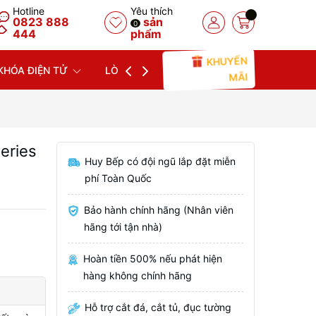
Hotline
Yêu thích
0823 888
sản
0
444
phẩm
KHUYẾN
KHÓA ĐIỆN TỬ
LÒ NƯỚNG
LÒ VI SÓNG
MÁY
MÃI
eries
Huy Bếp có đội ngũ lắp đặt miễn
phí Toàn Quốc
Bảo hành chính hãng (Nhân viên
hãng tới tận nhà)
Hoàn tiền 500% nếu phát hiện
hàng không chính hãng
Hỗ trợ cắt đá, cắt tủ, đục tường