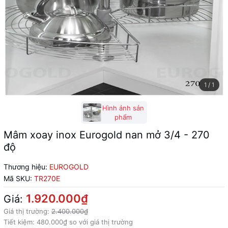
1
/
1
Hình ảnh sản
phẩm
Mâm xoay inox Eurogold nan mở 3/4 - 270
độ
Thương hiệu:
EUROGOLD
Mã SKU:
TR270E
1.920.000₫
Giá:
Giá thị trường:
2.400.000₫
Tiết kiệm:
480.000₫
so với giá thị trường