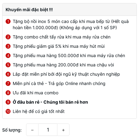
Khuyến mãi đặc biệt !!!
Tặng bộ nồi inox 5 món cao cấp khi mua bếp từ (Hết quà
1
hoàn tiền 1.000.000đ) (Không áp dụng với 1 số SP)
Tặng combo chất tẩy rửa khi mua máy rửa chén
2
Tặng phiếu giảm giá 5% khi mua máy hút mùi
3
Tặng phiếu mua hàng 500.000đ khi mua máy rửa chén
4
Tặng phiếu mua hàng 200.000đ khi mua chậu vòi
5
Lắp đặt miễn phí bởi đội ngũ kỹ thuật chuyên nghiệp
6
Miễn phí cà thẻ - Trả góp Online nhanh chóng
7
Ưu đãi khi mua combo
8
Ở đâu bán rẻ - Chúng tôi bán rẻ hơn
9
Liên hệ để có giá tốt nhất
10
−
+
Số lượng: