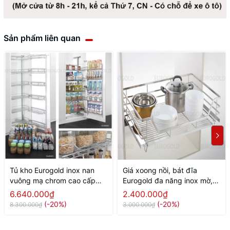
Sản phẩm liên quan
Tủ kho Eurogold inox nan
Giá xoong nồi, bát đĩa
vuông mạ chrom cao cấp
Eurogold đa năng inox mờ,
cánh mở
gắn cánh âm tủ
6.640.000₫
2.400.000₫
(-20%)
(-20%)
8.300.000₫
3.000.000₫