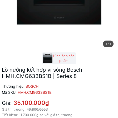
1
/
1
Hình ảnh sản
phẩm
Lò nướng kết hợp vi sóng Bosch
HMH.CMG633BS1B | Series 8
Thương hiệu:
BOSCH
Mã SKU:
HMH.CMG633BS1B
35.100.000₫
Giá:
Giá thị trường:
46.800.000₫
Tiết kiệm:
11.700.000₫
so với giá thị trường