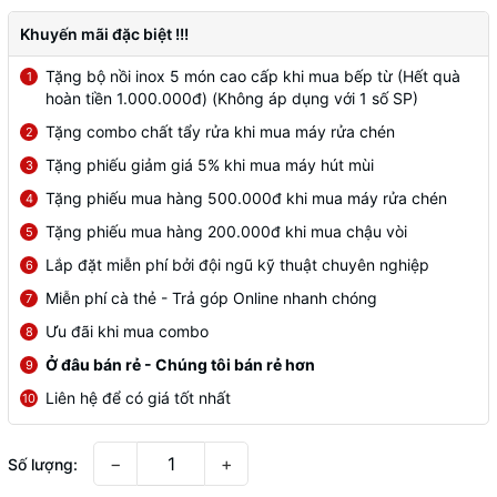
Khuyến mãi đặc biệt !!!
Tặng bộ nồi inox 5 món cao cấp khi mua bếp từ (Hết quà
1
hoàn tiền 1.000.000đ) (Không áp dụng với 1 số SP)
Tặng combo chất tẩy rửa khi mua máy rửa chén
2
Tặng phiếu giảm giá 5% khi mua máy hút mùi
3
Tặng phiếu mua hàng 500.000đ khi mua máy rửa chén
4
Tặng phiếu mua hàng 200.000đ khi mua chậu vòi
5
Lắp đặt miễn phí bởi đội ngũ kỹ thuật chuyên nghiệp
6
Miễn phí cà thẻ - Trả góp Online nhanh chóng
7
Ưu đãi khi mua combo
8
Ở đâu bán rẻ - Chúng tôi bán rẻ hơn
9
Liên hệ để có giá tốt nhất
10
−
+
Số lượng: