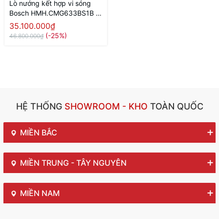
Lò nướng kết hợp vi sóng
Bosch HMH.CMG633BS1B |
Series 8
35.100.000₫
(-25%)
46.800.000₫
HỆ THỐNG
SHOWROOM - KHO
TOÀN QUỐC
MIỀN BẮC
MIỀN TRUNG - TÂY NGUYÊN
MIỀN NAM