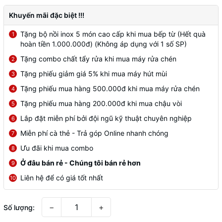
Khuyến mãi đặc biệt !!!
Tặng bộ nồi inox 5 món cao cấp khi mua bếp từ (Hết quà
1
hoàn tiền 1.000.000đ) (Không áp dụng với 1 số SP)
Tặng combo chất tẩy rửa khi mua máy rửa chén
2
Tặng phiếu giảm giá 5% khi mua máy hút mùi
3
Tặng phiếu mua hàng 500.000đ khi mua máy rửa chén
4
Tặng phiếu mua hàng 200.000đ khi mua chậu vòi
5
Lắp đặt miễn phí bởi đội ngũ kỹ thuật chuyên nghiệp
6
Miễn phí cà thẻ - Trả góp Online nhanh chóng
7
Ưu đãi khi mua combo
8
Ở đâu bán rẻ - Chúng tôi bán rẻ hơn
9
Liên hệ để có giá tốt nhất
10
−
+
Số lượng: