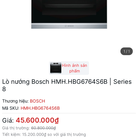
1
/
1
Hình ảnh sản
phẩm
Lò nướng Bosch HMH.HBG6764S6B | Series
8
Thương hiệu:
BOSCH
Mã SKU:
HMH.HBG6764S6B
45.600.000₫
Giá:
Giá thị trường:
60.800.000₫
Tiết kiệm:
15.200.000₫
so với giá thị trường