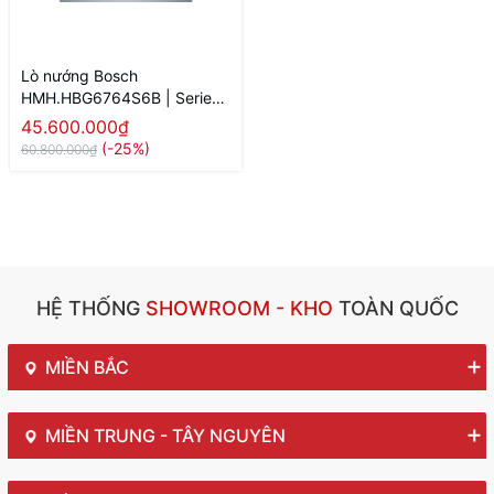
Lò nướng Bosch
HMH.HBG6764S6B | Series
8
45.600.000₫
(-25%)
60.800.000₫
HỆ THỐNG
SHOWROOM - KHO
TOÀN QUỐC
MIỀN BẮC
MIỀN TRUNG - TÂY NGUYÊN