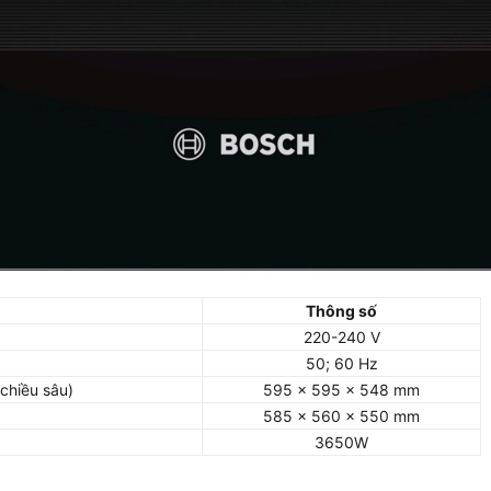
Thông số
220-240 V
50; 60 Hz
 chiều sâu)
595 x 595 x 548 mm
585 x 560 x 550 mm
3650W