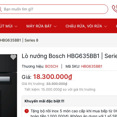
ÚT MÙI
MÁY RỬA BÁT
CHẬU RỬA, VÒI RỬA
 HBG635BB1 | Series 8
Lò nướng Bosch HBG635BB1 | Seri
Thương hiệu:
BOSCH
|
Mã SKU:
HBG635BB1
18.300.000₫
Giá:
Giá thị trường:
33.300.000₫
Tiết kiệm:
15.000.000₫
so với giá thị trường
Khuyến mãi đặc biệt !!!
Tặng bộ nồi inox 5 món cao cấp khi mua bếp từ (
1
hoàn tiền 1.000.000đ) (Không áp dụng với 1 số SP