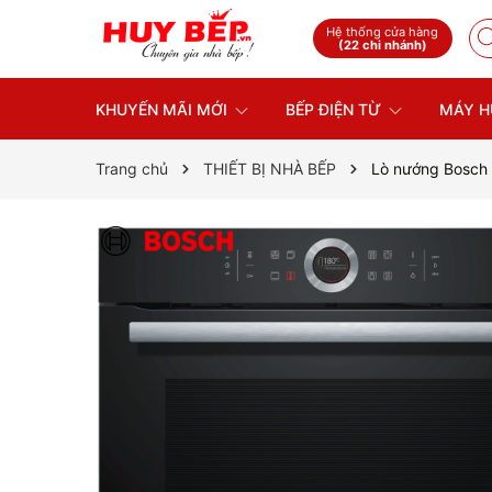
Hệ thống cửa hàng
(22 chi nhánh)
KHUYẾN MÃI MỚI
BẾP ĐIỆN TỪ
MÁY H
Trang chủ
THIẾT BỊ NHÀ BẾP
Lò nướng Bosch