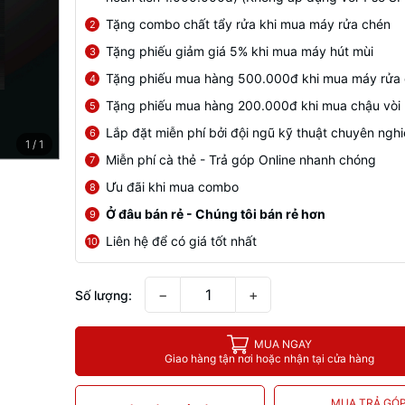
Tặng combo chất tẩy rửa khi mua máy rửa chén
2
Tặng phiếu giảm giá 5% khi mua máy hút mùi
3
Tặng phiếu mua hàng 500.000đ khi mua máy rửa
4
Tặng phiếu mua hàng 200.000đ khi mua chậu vòi
5
Lắp đặt miễn phí bởi đội ngũ kỹ thuật chuyên ngh
6
1
/
1
Miễn phí cà thẻ - Trả góp Online nhanh chóng
7
Ưu đãi khi mua combo
8
Ở đâu bán rẻ - Chúng tôi bán rẻ hơn
9
Liên hệ để có giá tốt nhất
10
−
+
Số lượng:
MUA NGAY
Giao hàng tận nơi hoặc nhận tại cửa hàng
MUA TRẢ GÓ