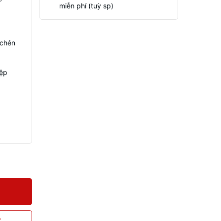
miễn phí (tuỳ sp)
 chén
iệp
P