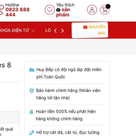
Hotline
Yêu thích
0823 888
sản
0
444
phẩm
KHUYẾN
KHÓA ĐIỆN TỬ
LÒ NƯỚNG
LÒ VI SÓNG
MÁY
MÃI
es 8
Huy Bếp có đội ngũ lắp đặt miễn
phí Toàn Quốc
Bảo hành chính hãng (Nhân viên
hãng tới tận nhà)
Hoàn tiền 500% nếu phát hiện
hàng không chính hãng
Hết quà
Hỗ trợ cắt đá, cắt tủ, đục tường
)