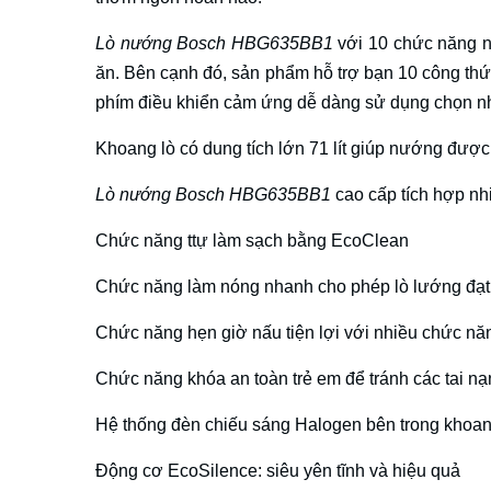
Lò nướng Bosch HBG635BB1
với 10 chức năng nư
ăn. Bên cạnh đó, sản phẩm hỗ trợ bạn 10 công thứ
phím điều khiển cảm ứng dễ dàng sử dụng chọn 
Khoang lò có dung tích lớn 71 lít giúp nướng đượ
Lò nướng Bosch HBG635BB1
cao cấp tích hợp nh
Chức năng ttự làm sạch bằng EcoClean
Chức năng làm nóng nhanh cho phép lò lướng đạt tới
Chức năng hẹn giờ nấu tiện lợi với nhiều chức nă
Chức năng khóa an toàn trẻ em để tránh các tai nạn
Hệ thống đèn chiếu sáng Halogen bên trong khoa
Động cơ EcoSilence: siêu yên tĩnh và hiệu quả