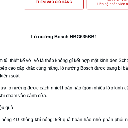
THÊM VÀO GIỎ HÀNG
Liên hệ nhân viên t
Lò nướng Bosch HBG635BB1
âm tủ, thiết kế với vỏ là thép không gỉ kết hợp mặt kính đen S
bếp cao cấp khác cùng hãng, lò nướng Bosch được trang bị bả
kiểm soát.
ng. Cửa lò nướng được cách nhiệt hoàn hảo (gồm nhiều lớp kính c
 khi chạm vào cánh cửa.
ệu quả
 nóng 4D không khí nóng: kết quả hoàn hảo nhờ phân phối nh