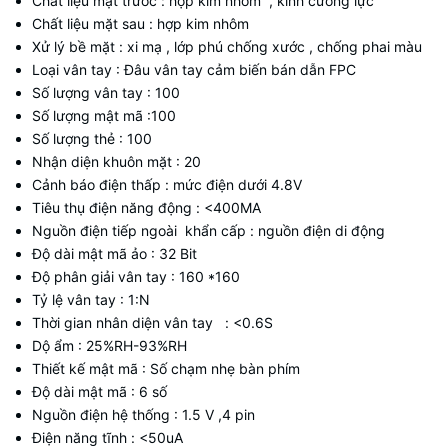
Chất liệu mặt trước : hợp kim nhôm , kính cường lực
Chất liệu mặt sau : hợp kim nhôm
Xử lý bề mặt : xi mạ , lớp phú chống xước , chống phai màu
Loại vân tay : Đâu vân tay cảm biến bán dẫn FPC
Số lượng vân tay : 100
Số lượng mật mã :100
Số lượng thẻ : 100
Nhận diện khuôn mặt : 20
Cảnh báo điện thấp : mức điện dưới 4.8V
Tiêu thụ điện năng động : <400MA
Nguồn điện tiếp ngoài khẩn cấp : nguồn điện di động
Độ dài mật mã ảo : 32 Bit
Độ phân giải vân tay : 160 *160
Tỷ lệ vân tay : 1:N
Thời gian nhân diện vân tay : <0.6S
Dộ ẩm : 25%RH-93%RH
Thiết kế mật mã : Số chạm nhẹ bàn phím
Độ dài mật mã : 6 số
Nguồn điện hệ thống : 1.5 V ,4 pin
Điện năng tĩnh : <50uA