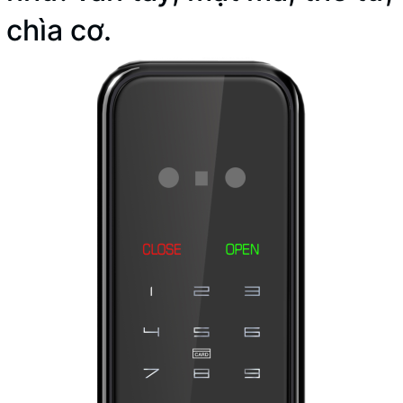
chìa cơ.