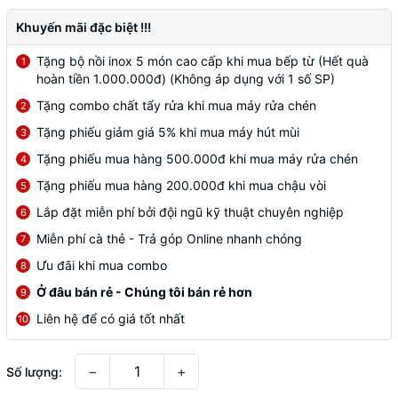
Khuyến mãi đặc biệt !!!
Tặng bộ nồi inox 5 món cao cấp khi mua bếp từ (Hết quà
1
hoàn tiền 1.000.000đ) (Không áp dụng với 1 số SP)
Tặng combo chất tẩy rửa khi mua máy rửa chén
2
Tặng phiếu giảm giá 5% khi mua máy hút mùi
3
Tặng phiếu mua hàng 500.000đ khi mua máy rửa chén
4
Tặng phiếu mua hàng 200.000đ khi mua chậu vòi
5
Lắp đặt miễn phí bởi đội ngũ kỹ thuật chuyên nghiệp
6
Miễn phí cà thẻ - Trả góp Online nhanh chóng
7
Ưu đãi khi mua combo
8
Ở đâu bán rẻ - Chúng tôi bán rẻ hơn
9
Liên hệ để có giá tốt nhất
10
−
+
Số lượng: