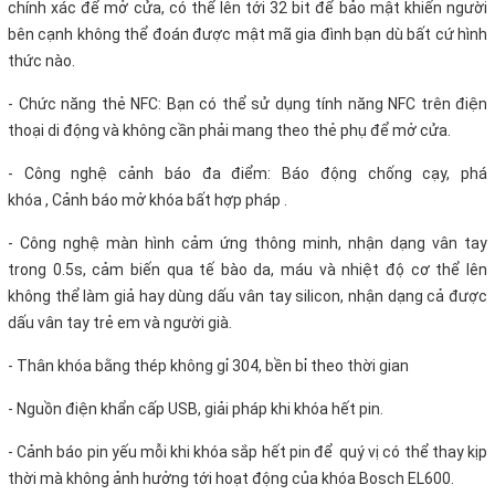
chính xác để mở cửa, có thể lên tới 32 bit để bảo mật khiến người
bên cạnh không thể đoán được mật mã gia đình bạn dù bất cứ hình
thức nào.
- Chức năng thẻ
NFC: Bạn có thể sử dụng tính năng NFC trên đ
iện
thoại di động và không cần phải mang theo thẻ phụ để mở cửa.
- Công nghệ cảnh báo đa điểm: Báo động chống cạy, phá
khóa , Cảnh báo mở khóa bất hợp pháp .
- Công nghệ màn hình cảm ứng thông minh, nhận dạng vân tay
trong 0.5s, cảm biến qua tế bào da, máu và nhiệt độ cơ thể lên
không thể làm giả hay dùng dấu vân tay silicon, nhận dạng cả được
dấu vân tay trẻ em và người già.
- Thân khóa bằng thép không gỉ 304, bền bỉ theo thời gian
- Nguồn điện khẩn cấp USB, giải pháp khi khóa hết pin.
- Cảnh báo pin yếu mỗi khi khóa sắp hết pin để quý vị có thể thay kịp
thời mà không ảnh hưởng tới hoạt động của khóa Bosch EL600.