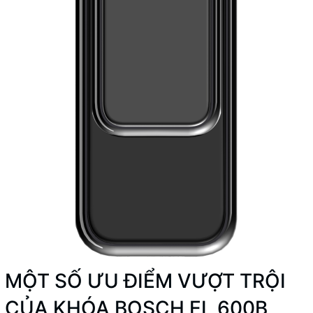
MỘT SỐ ƯU ĐIỂM VƯỢT TRỘI
CỦA KHÓA BOSCH EL 600B