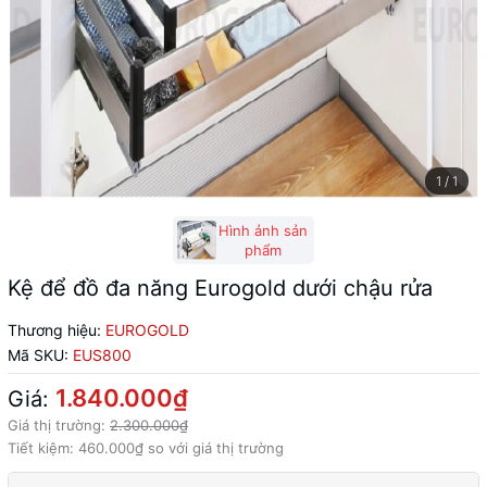
1
/
1
Hình ảnh sản
phẩm
Kệ để đồ đa năng Eurogold dưới chậu rửa
Thương hiệu:
EUROGOLD
Mã SKU:
EUS800
1.840.000₫
Giá:
Giá thị trường:
2.300.000₫
Tiết kiệm:
460.000₫
so với giá thị trường