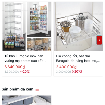
Tủ kho Eurogold inox nan
Giá xoong nồi, bát đĩa
vuông mạ chrom cao cấp
Eurogold đa năng inox mờ,
cánh mở
gắn cánh âm tủ
6.640.000₫
2.400.000₫
(-20%)
(-20%)
8.300.000₫
3.000.000₫
Sản phẩm đã xem