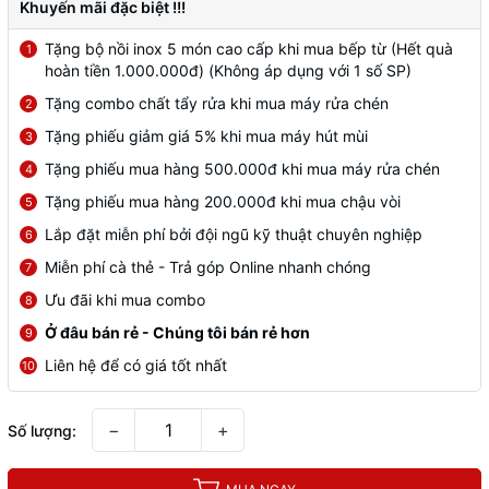
Khuyến mãi đặc biệt !!!
Tặng bộ nồi inox 5 món cao cấp khi mua bếp từ (Hết quà
1
hoàn tiền 1.000.000đ) (Không áp dụng với 1 số SP)
Tặng combo chất tẩy rửa khi mua máy rửa chén
2
Tặng phiếu giảm giá 5% khi mua máy hút mùi
3
Tặng phiếu mua hàng 500.000đ khi mua máy rửa chén
4
Tặng phiếu mua hàng 200.000đ khi mua chậu vòi
5
Lắp đặt miễn phí bởi đội ngũ kỹ thuật chuyên nghiệp
6
Miễn phí cà thẻ - Trả góp Online nhanh chóng
7
Ưu đãi khi mua combo
8
Ở đâu bán rẻ - Chúng tôi bán rẻ hơn
9
Liên hệ để có giá tốt nhất
10
−
+
Số lượng: