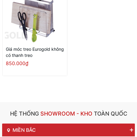
Giá móc treo Eurogold không
có thanh treo
850.000₫
HỆ THỐNG
SHOWROOM - KHO
TOÀN QUỐC
MIỀN BẮC