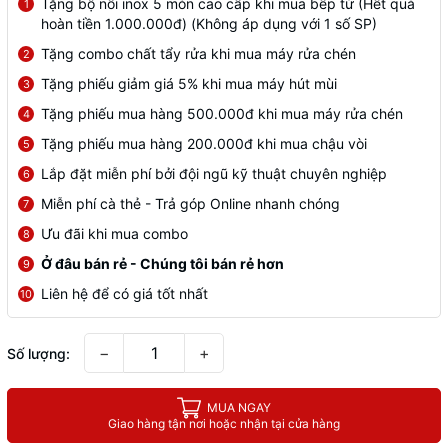
Tặng bộ nồi inox 5 món cao cấp khi mua bếp từ (Hết quà
1
hoàn tiền 1.000.000đ) (Không áp dụng với 1 số SP)
Tặng combo chất tẩy rửa khi mua máy rửa chén
2
Tặng phiếu giảm giá 5% khi mua máy hút mùi
3
Tặng phiếu mua hàng 500.000đ khi mua máy rửa chén
4
Tặng phiếu mua hàng 200.000đ khi mua chậu vòi
5
Lắp đặt miễn phí bởi đội ngũ kỹ thuật chuyên nghiệp
6
Miễn phí cà thẻ - Trả góp Online nhanh chóng
7
Ưu đãi khi mua combo
8
Ở đâu bán rẻ - Chúng tôi bán rẻ hơn
9
Liên hệ để có giá tốt nhất
10
−
+
Số lượng:
MUA NGAY
Giao hàng tận nơi hoặc nhận tại cửa hàng