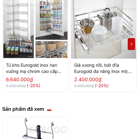
Tủ kho Eurogold inox nan
Giá xoong nồi, bát đĩa
vuông mạ chrom cao cấp
Eurogold đa năng inox mờ,
cánh mở
gắn cánh âm tủ
6.640.000₫
2.400.000₫
(-20%)
(-20%)
8.300.000₫
3.000.000₫
Sản phẩm đã xem