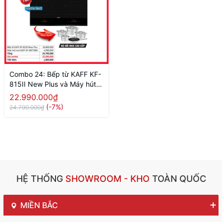
Combo 24: Bếp từ KAFF KF-
815II New Plus và Máy hút
mùi KAFF KF-GBT7069
22.990.000₫
(-7%)
24.790.000₫
HỆ THỐNG
SHOWROOM - KHO
TOÀN QUỐC
MIỀN BẮC