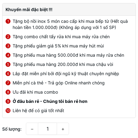
Khuyến mãi đặc biệt !!!
Tặng bộ nồi inox 5 món cao cấp khi mua bếp từ (Hết quà
1
hoàn tiền 1.000.000đ) (Không áp dụng với 1 số SP)
Tặng combo chất tẩy rửa khi mua máy rửa chén
2
Tặng phiếu giảm giá 5% khi mua máy hút mùi
3
Tặng phiếu mua hàng 500.000đ khi mua máy rửa chén
4
Tặng phiếu mua hàng 200.000đ khi mua chậu vòi
5
Lắp đặt miễn phí bởi đội ngũ kỹ thuật chuyên nghiệp
6
Miễn phí cà thẻ - Trả góp Online nhanh chóng
7
Ưu đãi khi mua combo
8
Ở đâu bán rẻ - Chúng tôi bán rẻ hơn
9
Liên hệ để có giá tốt nhất
10
−
+
Số lượng: