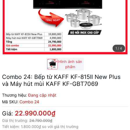
1
/
4
Hình ảnh sản
phẩm
Combo 24: Bếp từ KAFF KF-815II New Plus
và Máy hút mùi KAFF KF-GBT7069
Thương hiệu:
Đang cập nhật
Mã SKU:
Combo 24
22.990.000₫
Giá:
Giá thị trường:
24.790.000₫
Tiết kiệm:
1.800.000₫
so với giá thị trường