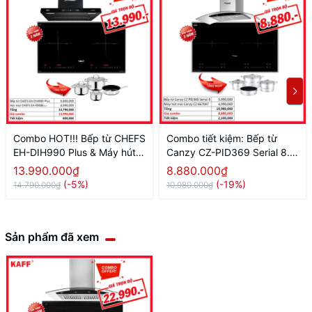
Combo HOT!!! Bếp từ CHEFS
Combo tiết kiệm: Bếp từ
EH-DIH990 Plus & Máy hút
Canzy CZ-PID369 Serial 8.0
mùi CHEFS EH-R908E3T
Và Máy hút mùi Canzy CZ-
13.990.000₫
8.880.000₫
6670AT
(-5%)
(-19%)
14.790.000₫
10.980.000₫
Sản phẩm đã xem