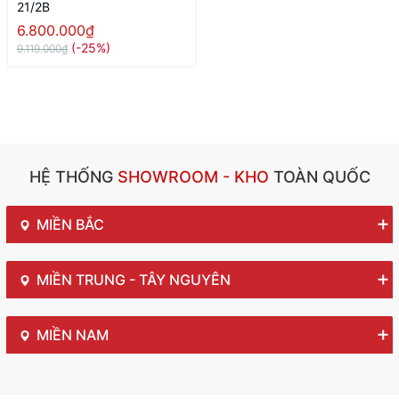
21/2B
6.800.000₫
(-25%)
9.119.000₫
HỆ THỐNG
SHOWROOM - KHO
TOÀN QUỐC
MIỀN BẮC
MIỀN TRUNG - TÂY NGUYÊN
MIỀN NAM