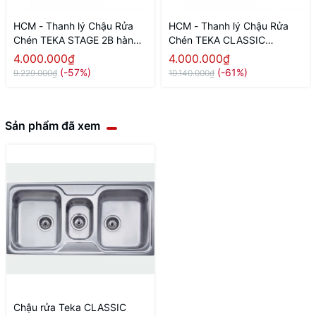
HCM - Thanh lý Chậu Rửa
HCM - Thanh lý Chậu Rửa
Chén TEKA STAGE 2B hàng
Chén TEKA CLASSIC
trưng bày
860.500.2B hàng trưng bày
4.000.000₫
4.000.000₫
(-57%)
(-61%)
9.229.000₫
10.140.000₫
Sản phẩm đã xem
Chậu rửa Teka CLASSIC