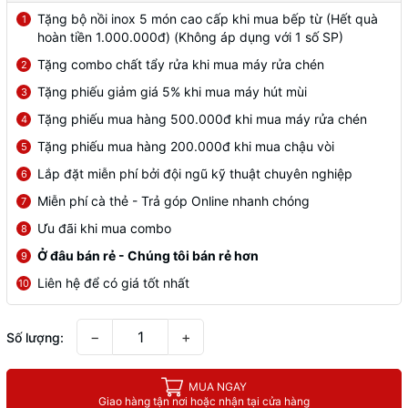
Tặng bộ nồi inox 5 món cao cấp khi mua bếp từ (Hết quà
1
hoàn tiền 1.000.000đ) (Không áp dụng với 1 số SP)
Tặng combo chất tẩy rửa khi mua máy rửa chén
2
Tặng phiếu giảm giá 5% khi mua máy hút mùi
3
Tặng phiếu mua hàng 500.000đ khi mua máy rửa chén
4
Tặng phiếu mua hàng 200.000đ khi mua chậu vòi
5
Lắp đặt miễn phí bởi đội ngũ kỹ thuật chuyên nghiệp
6
Miễn phí cà thẻ - Trả góp Online nhanh chóng
7
Ưu đãi khi mua combo
8
Ở đâu bán rẻ - Chúng tôi bán rẻ hơn
9
Liên hệ để có giá tốt nhất
10
−
+
Số lượng:
MUA NGAY
Giao hàng tận nơi hoặc nhận tại cửa hàng