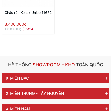
Chậu rửa Konox Unico 11652
8.400.000₫
(-23%)
10.980.000₫
HỆ THỐNG
SHOWROOM - KHO
TOÀN QUỐC
MIỀN BẮC
MIỀN TRUNG - TÂY NGUYÊN
MIỀN NAM