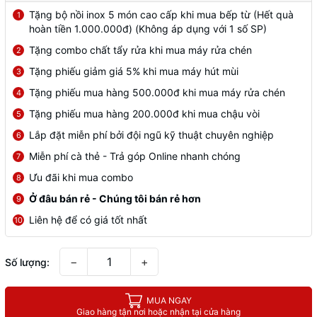
Tặng bộ nồi inox 5 món cao cấp khi mua bếp từ (Hết quà
1
hoàn tiền 1.000.000đ) (Không áp dụng với 1 số SP)
Tặng combo chất tẩy rửa khi mua máy rửa chén
2
Tặng phiếu giảm giá 5% khi mua máy hút mùi
3
Tặng phiếu mua hàng 500.000đ khi mua máy rửa chén
4
Tặng phiếu mua hàng 200.000đ khi mua chậu vòi
5
Lắp đặt miễn phí bởi đội ngũ kỹ thuật chuyên nghiệp
6
Miễn phí cà thẻ - Trả góp Online nhanh chóng
7
Ưu đãi khi mua combo
8
Ở đâu bán rẻ - Chúng tôi bán rẻ hơn
9
Liên hệ để có giá tốt nhất
10
−
+
Số lượng:
MUA NGAY
Giao hàng tận nơi hoặc nhận tại cửa hàng