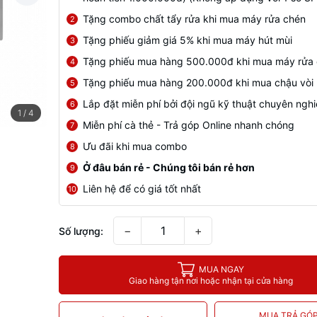
Tặng combo chất tẩy rửa khi mua máy rửa chén
2
Tặng phiếu giảm giá 5% khi mua máy hút mùi
3
Tặng phiếu mua hàng 500.000đ khi mua máy rửa
4
Tặng phiếu mua hàng 200.000đ khi mua chậu vòi
5
Lắp đặt miễn phí bởi đội ngũ kỹ thuật chuyên ngh
6
1
/
4
Miễn phí cà thẻ - Trả góp Online nhanh chóng
7
Ưu đãi khi mua combo
8
Ở đâu bán rẻ - Chúng tôi bán rẻ hơn
9
Liên hệ để có giá tốt nhất
10
−
+
Số lượng:
MUA NGAY
Giao hàng tận nơi hoặc nhận tại cửa hàng
MUA TRẢ GÓ