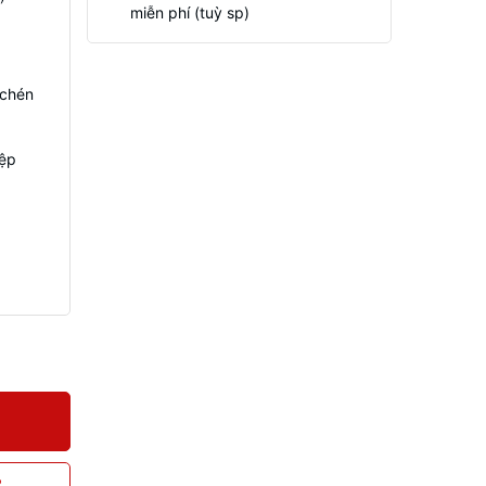
miễn phí (tuỳ sp)
 chén
iệp
P