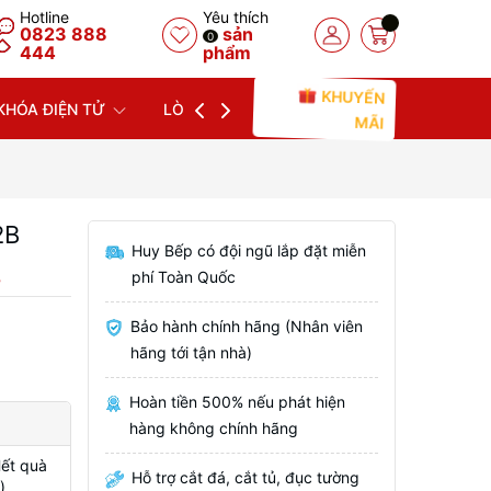
Hotline
Yêu thích
0823 888
sản
0
444
phẩm
KHUYẾN
KHÓA ĐIỆN TỬ
LÒ NƯỚNG
LÒ VI SÓNG
MÁY
MÃI
2B
Huy Bếp có đội ngũ lắp đặt miễn
phí Toàn Quốc
B
Bảo hành chính hãng (Nhân viên
hãng tới tận nhà)
Hoàn tiền 500% nếu phát hiện
hàng không chính hãng
Hết quà
Hỗ trợ cắt đá, cắt tủ, đục tường
)