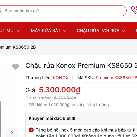
ÚT MÙI
MÁY RỬA BÁT
CHẬU RỬA, VÒI RỬA
remium KS8650 2B
Chậu rửa Konox Premium KS8650 
Thương hiệu:
KONOX
|
Mã SKU:
Premium KS8650 2
5.300.000₫
Giá:
Giá thị trường:
6.320.000₫
Tiết kiệm:
1.020.000₫
so với giá thị trường
Khuyến mãi đặc biệt !!!
Tặng bộ nồi inox 5 món cao cấp khi mua bếp từ (
1
hoàn tiền 1.000.000đ) (Không áp dụng với 1 số SP