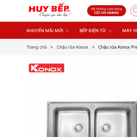
Hệ thống cửa hàng
(22 chi nhánh)
KHUYẾN MÃI MỚI
BẾP ĐIỆN TỪ
MÁY H
Trang chủ
Chậu rửa Konox
Chậu rửa Konox P