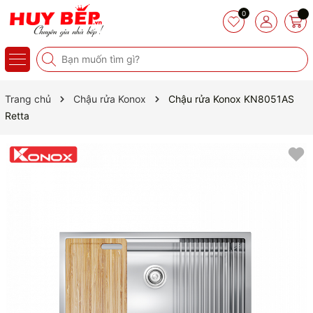
0
Trang chủ
Chậu rửa Konox
Chậu rửa Konox KN8051AS
Retta