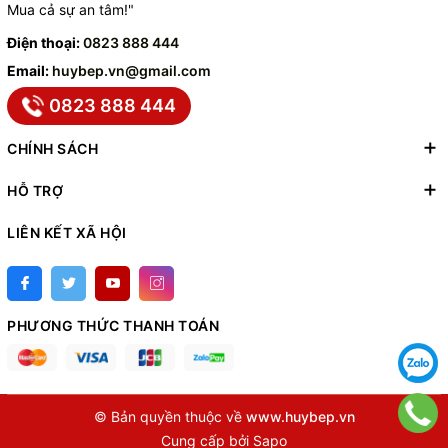
Mua cả sự an tâm!"
Điện thoại:
0823 888 444
Email:
huybep.vn@gmail.com
0823 888 444
CHÍNH SÁCH
HỖ TRỢ
LIÊN KẾT XÃ HỘI
PHƯƠNG THỨC THANH TOÁN
© Bản quyền thuộc về
www.huybep.vn
Cung cấp bởi
Sapo