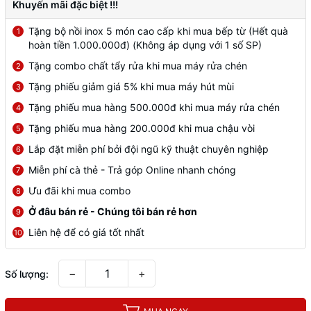
Khuyến mãi đặc biệt !!!
Tặng bộ nồi inox 5 món cao cấp khi mua bếp từ (Hết quà
1
hoàn tiền 1.000.000đ) (Không áp dụng với 1 số SP)
Tặng combo chất tẩy rửa khi mua máy rửa chén
2
Tặng phiếu giảm giá 5% khi mua máy hút mùi
3
Tặng phiếu mua hàng 500.000đ khi mua máy rửa chén
4
Tặng phiếu mua hàng 200.000đ khi mua chậu vòi
5
Lắp đặt miễn phí bởi đội ngũ kỹ thuật chuyên nghiệp
6
Miễn phí cà thẻ - Trả góp Online nhanh chóng
7
Ưu đãi khi mua combo
8
Ở đâu bán rẻ - Chúng tôi bán rẻ hơn
9
Liên hệ để có giá tốt nhất
10
−
+
Số lượng: