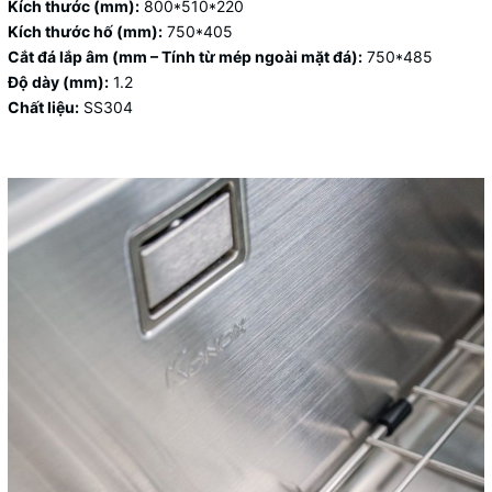
Kích thước (mm):
800*510*220
Kích thước hố (mm):
750*405
Cắt đá lắp âm (mm – Tính từ mép ngoài mặt đá):
750*485
Độ dày (mm):
1.2
Chất liệu:
SS304