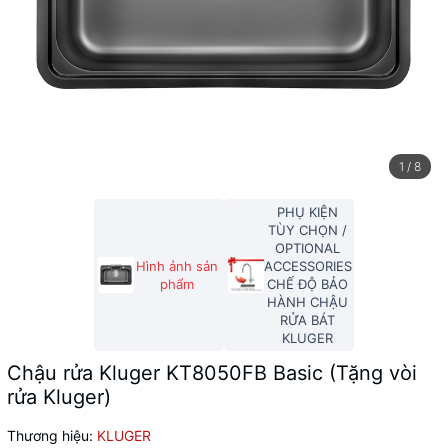
1
/
8
PHỤ KIỆN
TÙY CHỌN /
OPTIONAL
Hình ảnh sản
ACCESSORIES
phẩm
CHẾ ĐỘ BẢO
HÀNH CHẬU
RỬA BÁT
KLUGER
Chậu rửa Kluger KT8050FB Basic (Tặng vòi
rửa Kluger)
Thương hiệu:
KLUGER