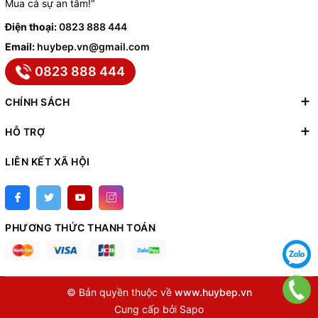
Mua cả sự an tâm!"
Điện thoại:
0823 888 444
Email:
huybep.vn@gmail.com
0823 888 444
CHÍNH SÁCH
HỖ TRỢ
LIÊN KẾT XÃ HỘI
PHƯƠNG THỨC THANH TOÁN
© Bản quyền thuộc về
www.huybep.vn
Cung cấp bởi
Sapo