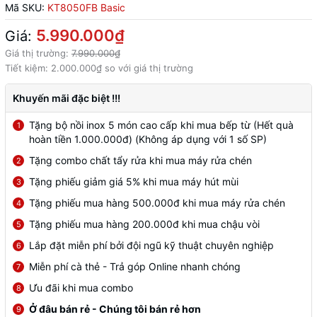
Mã SKU:
KT8050FB Basic
5.990.000₫
Giá:
Giá thị trường:
7.990.000₫
Tiết kiệm:
2.000.000₫
so với giá thị trường
Khuyến mãi đặc biệt !!!
Tặng bộ nồi inox 5 món cao cấp khi mua bếp từ (Hết quà
1
hoàn tiền 1.000.000đ) (Không áp dụng với 1 số SP)
Tặng combo chất tẩy rửa khi mua máy rửa chén
2
Tặng phiếu giảm giá 5% khi mua máy hút mùi
3
Tặng phiếu mua hàng 500.000đ khi mua máy rửa chén
4
Tặng phiếu mua hàng 200.000đ khi mua chậu vòi
5
Lắp đặt miễn phí bởi đội ngũ kỹ thuật chuyên nghiệp
6
Miễn phí cà thẻ - Trả góp Online nhanh chóng
7
Ưu đãi khi mua combo
8
Ở đâu bán rẻ - Chúng tôi bán rẻ hơn
9