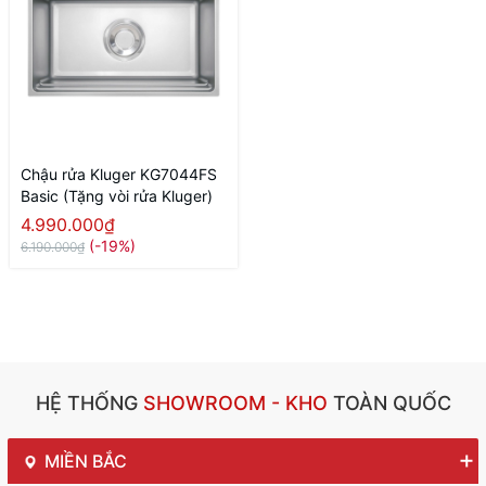
Chậu rửa Kluger KG7044FS
Basic (Tặng vòi rửa Kluger)
4.990.000₫
(-19%)
6.190.000₫
HỆ THỐNG
SHOWROOM - KHO
TOÀN QUỐC
MIỀN BẮC