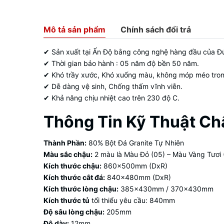
Mô tả sản phẩm
Chính sách đổi trả
✔ Sản xuất tại Ấn Độ bằng công nghệ hàng đầu của Đ
✔ Thời gian bảo hành : 05 năm độ bền 50 năm.
✔ Khó trầy xước, Khó xuống màu, không móp méo trong
✔ Dễ dàng vệ sinh, Chống thấm vĩnh viễn.
✔ Khả năng chịu nhiệt cao trên 230 độ C.
Thông Tin Kỹ Thuật Ch
Thành Phần:
80% Bột Đá Granite Tự Nhiên
Màu sắc chậu:
2 màu là Màu Đỏ (05) – Màu Vàng Tươi 
Kích thước chậu:
860x500mm (DxR)
Kích thước cắt đá:
840x480mm (DxR)
Kích thước lòng chậu:
385x430mm / 370x430mm
Kích thước tủ
tối thiểu yêu cầu: 840mm
Độ sâu lòng chậu:
205mm
Độ dày:
12mm