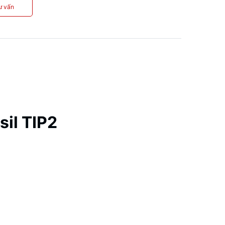
ư vấn
il TIP2