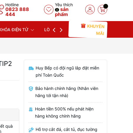
Hotline
Yêu thích
0823 888
sản
0
444
phẩm
KHUYẾN
KHÓA ĐIỆN TỬ
LÒ NƯỚNG
LÒ VI SÓNG
MÁY
MÃI
TIP2
Huy Bếp có đội ngũ lắp đặt miễn
phí Toàn Quốc
Bảo hành chính hãng (Nhân viên
hãng tới tận nhà)
Hoàn tiền 500% nếu phát hiện
hàng không chính hãng
Hết quà
Hỗ trợ cắt đá, cắt tủ, đục tường
)