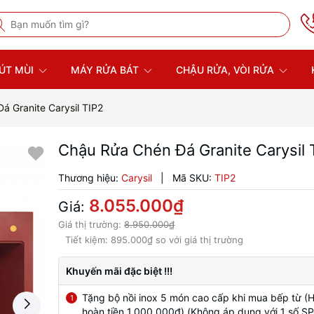
ÚT MÙI
MÁY RỬA BÁT
CHẬU RỬA, VÒI RỬA
á Granite Carysil TIP2
Chậu Rửa Chén Đá Granite Carysil 
Thương hiệu:
Carysil
|
Mã SKU:
TIP2
8.055.000₫
Giá:
Giá thị trường:
8.950.000₫
Tiết kiệm:
895.000₫
so với giá thị trường
Khuyến mãi đặc biệt !!!
Tặng bộ nồi inox 5 món cao cấp khi mua bếp từ (
1
hoàn tiền 1.000.000đ) (Không áp dụng với 1 số SP