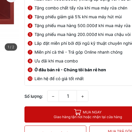
Tặng combo chất tẩy rửa khi mua máy rửa chén
2
Tặng phiếu giảm giá 5% khi mua máy hút mùi
3
Tặng phiếu mua hàng 500.000đ khi mua máy rửa
4
Tặng phiếu mua hàng 200.000đ khi mua chậu vòi
5
Lắp đặt miễn phí bởi đội ngũ kỹ thuật chuyên ngh
6
1
/
2
Miễn phí cà thẻ - Trả góp Online nhanh chóng
7
Ưu đãi khi mua combo
8
Ở đâu bán rẻ - Chúng tôi bán rẻ hơn
9
Liên hệ để có giá tốt nhất
10
−
+
Số lượng:
MUA NGAY
Giao hàng tận nơi hoặc nhận tại cửa hàng
MUA TRẢ GÓ