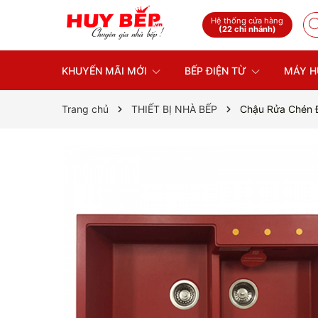
Hệ thống cửa hàng
(22 chi nhánh)
KHUYẾN MÃI MỚI
BẾP ĐIỆN TỪ
MÁY H
Trang chủ
THIẾT BỊ NHÀ BẾP
Chậu Rửa Chén Đ