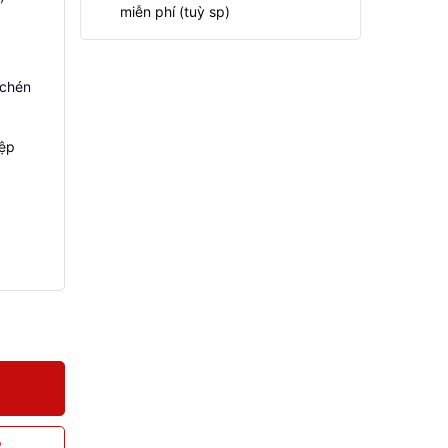
miễn phí (tuỳ sp)
 chén
iệp
P