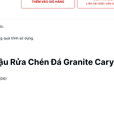
THÊM VÀO GIỎ HÀNG
Liên hệ nhân viên t
ức.
 quá trình sử dụng.
ậu Rửa Chén Đá Granite Carys
(06)