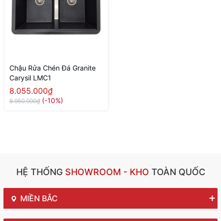
Chậu Rửa Chén Đá Granite
Carysil LMC1
8.055.000₫
(-10%)
8.950.000₫
HỆ THỐNG
SHOWROOM - KHO
TOÀN QUỐC
MIỀN BẮC