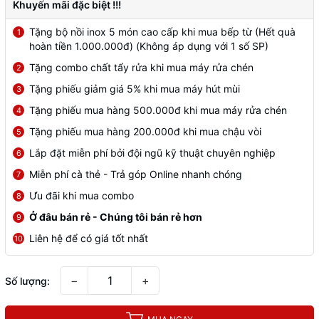
Khuyến mãi đặc biệt !!!
Tặng bộ nồi inox 5 món cao cấp khi mua bếp từ (Hết quà
1
hoàn tiền 1.000.000đ) (Không áp dụng với 1 số SP)
Tặng combo chất tẩy rửa khi mua máy rửa chén
2
Tặng phiếu giảm giá 5% khi mua máy hút mùi
3
Tặng phiếu mua hàng 500.000đ khi mua máy rửa chén
4
Tặng phiếu mua hàng 200.000đ khi mua chậu vòi
5
Lắp đặt miễn phí bởi đội ngũ kỹ thuật chuyên nghiệp
6
Miễn phí cà thẻ - Trả góp Online nhanh chóng
7
Ưu đãi khi mua combo
8
Ở đâu bán rẻ - Chúng tôi bán rẻ hơn
9
Liên hệ để có giá tốt nhất
10
−
+
Số lượng: