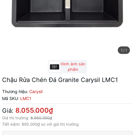
1
/
1
Hình ảnh sản
phẩm
Chậu Rửa Chén Đá Granite Carysil LMC1
Thương hiệu:
Carysil
Mã SKU:
LMC1
8.055.000₫
Giá:
Giá thị trường:
8.950.000₫
Tiết kiệm:
895.000₫
so với giá thị trường