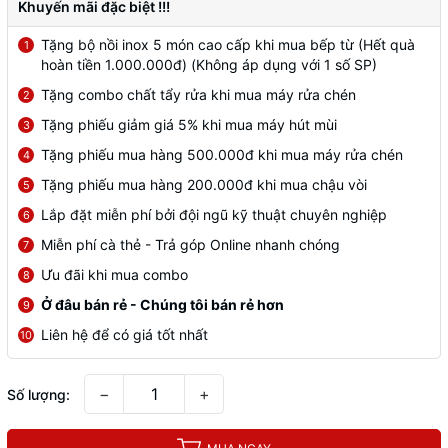
Khuyến mãi đặc biệt !!!
Tặng bộ nồi inox 5 món cao cấp khi mua bếp từ (Hết quà
1
hoàn tiền 1.000.000đ) (Không áp dụng với 1 số SP)
Tặng combo chất tẩy rửa khi mua máy rửa chén
2
Tặng phiếu giảm giá 5% khi mua máy hút mùi
3
Tặng phiếu mua hàng 500.000đ khi mua máy rửa chén
4
Tặng phiếu mua hàng 200.000đ khi mua chậu vòi
5
Lắp đặt miễn phí bởi đội ngũ kỹ thuật chuyên nghiệp
6
Miễn phí cà thẻ - Trả góp Online nhanh chóng
7
Ưu đãi khi mua combo
8
Ở đâu bán rẻ - Chúng tôi bán rẻ hơn
9
Liên hệ để có giá tốt nhất
10
−
+
Số lượng: