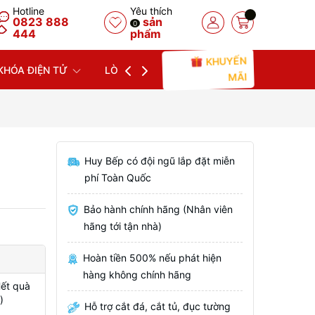
Hotline
Yêu thích
0823 888
sản
0
444
phẩm
KHUYẾN
KHÓA ĐIỆN TỬ
LÒ NƯỚNG
LÒ VI SÓNG
MÁY
MÃI
Huy Bếp có đội ngũ lắp đặt miễn
phí Toàn Quốc
Bảo hành chính hãng (Nhân viên
hãng tới tận nhà)
Hoàn tiền 500% nếu phát hiện
hàng không chính hãng
Hết quà
)
Hỗ trợ cắt đá, cắt tủ, đục tường