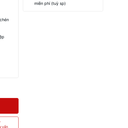
miễn phí (tuỳ sp)
 chén
iệp
P
ư vấn