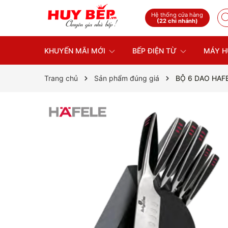
Hệ thống cửa hàng
(22 chi nhánh)
KHUYẾN MÃI MỚI
BẾP ĐIỆN TỪ
MÁY H
Trang chủ
Sản phẩm đúng giá
BỘ 6 DAO HAFE