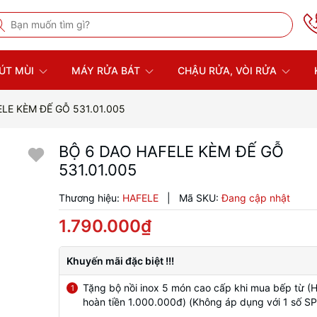
ÚT MÙI
MÁY RỬA BÁT
CHẬU RỬA, VÒI RỬA
LE KÈM ĐẾ GỖ 531.01.005
BỘ 6 DAO HAFELE KÈM ĐẾ GỖ
531.01.005
Thương hiệu:
HAFELE
|
Mã SKU:
Đang cập nhật
1.790.000₫
Khuyến mãi đặc biệt !!!
Tặng bộ nồi inox 5 món cao cấp khi mua bếp từ (
1
hoàn tiền 1.000.000đ) (Không áp dụng với 1 số SP