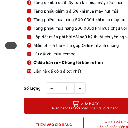
Tặng combo chất tẩy rửa khi mua máy rửa chén
2
Tặng phiếu giảm giá 5% khi mua máy hút mùi
3
Tặng phiếu mua hàng 500.000đ khi mua máy rửa
4
Tặng phiếu mua hàng 200.000đ khi mua chậu vòi
5
Lắp đặt miễn phí bởi đội ngũ kỹ thuật chuyên ngh
6
Miễn phí cà thẻ - Trả góp Online nhanh chóng
7
1
/
1
Ưu đãi khi mua combo
8
Ở đâu bán rẻ - Chúng tôi bán rẻ hơn
9
Liên hệ để có giá tốt nhất
10
−
+
Số lượng:
MUA NGAY
Giao hàng tận nơi hoặc nhận tại cửa hàng
MUA TRẢ GÓ
THÊM VÀO GIỎ HÀNG
Liên hệ nhân viên t