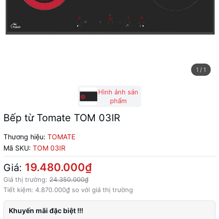
1
/
1
Hình ảnh sản
phẩm
Bếp từ Tomate TOM 03IR
Thương hiệu:
TOMATE
Mã SKU:
TOM 03IR
19.480.000₫
Giá:
Giá thị trường:
24.350.000₫
Tiết kiệm:
4.870.000₫
so với giá thị trường
Khuyến mãi đặc biệt !!!