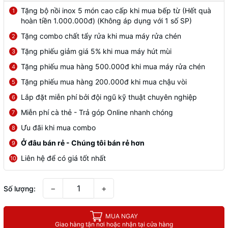
Tặng bộ nồi inox 5 món cao cấp khi mua bếp từ (Hết quà
1
hoàn tiền 1.000.000đ) (Không áp dụng với 1 số SP)
Tặng combo chất tẩy rửa khi mua máy rửa chén
2
Tặng phiếu giảm giá 5% khi mua máy hút mùi
3
Tặng phiếu mua hàng 500.000đ khi mua máy rửa chén
4
Tặng phiếu mua hàng 200.000đ khi mua chậu vòi
5
Lắp đặt miễn phí bởi đội ngũ kỹ thuật chuyên nghiệp
6
Miễn phí cà thẻ - Trả góp Online nhanh chóng
7
Ưu đãi khi mua combo
8
Ở đâu bán rẻ - Chúng tôi bán rẻ hơn
9
Liên hệ để có giá tốt nhất
10
−
+
Số lượng:
MUA NGAY
Giao hàng tận nơi hoặc nhận tại cửa hàng