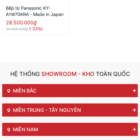
Bếp từ Panasonic KY-
A1W70KRA - Made in Japan
28.500.000₫
(-23%)
36.800.000₫
HỆ THỐNG
SHOWROOM - KHO
TOÀN QUỐC
MIỀN BẮC
MIỀN TRUNG - TÂY NGUYÊN
MIỀN NAM