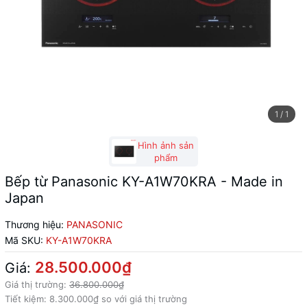
1
/
1
Hình ảnh sản
phẩm
Bếp từ Panasonic KY-A1W70KRA - Made in
Japan
Thương hiệu:
PANASONIC
Mã SKU:
KY-A1W70KRA
28.500.000₫
Giá:
Giá thị trường:
36.800.000₫
Tiết kiệm:
8.300.000₫
so với giá thị trường