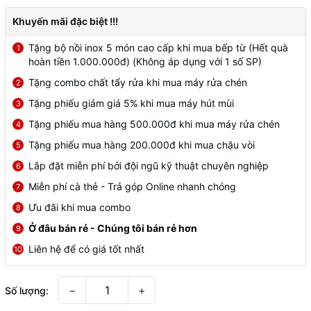
Khuyến mãi đặc biệt !!!
Tặng bộ nồi inox 5 món cao cấp khi mua bếp từ (Hết quà
1
hoàn tiền 1.000.000đ) (Không áp dụng với 1 số SP)
Tặng combo chất tẩy rửa khi mua máy rửa chén
2
Tặng phiếu giảm giá 5% khi mua máy hút mùi
3
Tặng phiếu mua hàng 500.000đ khi mua máy rửa chén
4
Tặng phiếu mua hàng 200.000đ khi mua chậu vòi
5
Lắp đặt miễn phí bởi đội ngũ kỹ thuật chuyên nghiệp
6
Miễn phí cà thẻ - Trả góp Online nhanh chóng
7
Ưu đãi khi mua combo
8
Ở đâu bán rẻ - Chúng tôi bán rẻ hơn
9
Liên hệ để có giá tốt nhất
10
−
+
Số lượng: