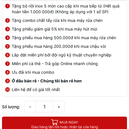
Tặng bộ nồi inox 5 món cao cấp khi mua bếp từ (Hết quà
1
hoàn tiền 1.000.000đ) (Không áp dụng với 1 số SP)
Tặng combo chất tẩy rửa khi mua máy rửa chén
2
Tặng phiếu giảm giá 5% khi mua máy hút mùi
3
Tặng phiếu mua hàng 500.000đ khi mua máy rửa chén
4
Tặng phiếu mua hàng 200.000đ khi mua chậu vòi
5
Lắp đặt miễn phí bởi đội ngũ kỹ thuật chuyên nghiệp
6
Miễn phí cà thẻ - Trả góp Online nhanh chóng
7
Ưu đãi khi mua combo
8
Ở đâu bán rẻ - Chúng tôi bán rẻ hơn
9
Liên hệ để có giá tốt nhất
10
−
+
Số lượng:
MUA NGAY
Giao hàng tận nơi hoặc nhận tại cửa hàng