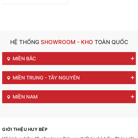
HỆ THỐNG
SHOWROOM - KHO
TOÀN QUỐC
MIỀN BẮC
MIỀN TRUNG - TÂY NGUYÊN
MIỀN NAM
GIỚI THIỆU HUY BẾP