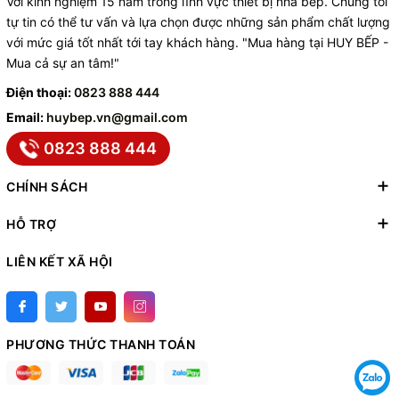
Với kinh nghiệm 15 năm trong lĩnh vực thiết bị nhà bếp. Chúng tôi
tự tin có thể tư vấn và lựa chọn được những sản phẩm chất lượng
với mức giá tốt nhất tới tay khách hàng. "Mua hàng tại HUY BẾP -
Mua cả sự an tâm!"
Điện thoại:
0823 888 444
Email:
huybep.vn@gmail.com
0823 888 444
CHÍNH SÁCH
HỖ TRỢ
LIÊN KẾT XÃ HỘI
PHƯƠNG THỨC THANH TOÁN