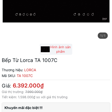
1
/
1
Hình ảnh sản
phẩm
Bếp Từ Lorca TA 1007C
Thương hiệu:
LORCA
Mã SKU:
TA 1007C
6.392.000₫
Giá:
Giá thị trường:
7.990.000₫
Tiết kiệm:
1.598.000₫
so với giá thị trường
Khuyến mãi đặc biệt !!!