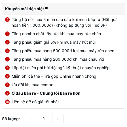
Khuyến mãi đặc biệt !!!
Tặng bộ nồi inox 5 món cao cấp khi mua bếp từ (Hết quà
1
hoàn tiền 1.000.000đ) (Không áp dụng với 1 số SP)
Tặng combo chất tẩy rửa khi mua máy rửa chén
2
Tặng phiếu giảm giá 5% khi mua máy hút mùi
3
Tặng phiếu mua hàng 500.000đ khi mua máy rửa chén
4
Tặng phiếu mua hàng 200.000đ khi mua chậu vòi
5
Lắp đặt miễn phí bởi đội ngũ kỹ thuật chuyên nghiệp
6
Miễn phí cà thẻ - Trả góp Online nhanh chóng
7
Ưu đãi khi mua combo
8
Ở đâu bán rẻ - Chúng tôi bán rẻ hơn
9
Liên hệ để có giá tốt nhất
10
−
+
Số lượng: