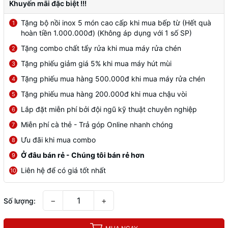
Khuyến mãi đặc biệt !!!
Tặng bộ nồi inox 5 món cao cấp khi mua bếp từ (Hết quà
1
hoàn tiền 1.000.000đ) (Không áp dụng với 1 số SP)
Tặng combo chất tẩy rửa khi mua máy rửa chén
2
Tặng phiếu giảm giá 5% khi mua máy hút mùi
3
Tặng phiếu mua hàng 500.000đ khi mua máy rửa chén
4
Tặng phiếu mua hàng 200.000đ khi mua chậu vòi
5
Lắp đặt miễn phí bởi đội ngũ kỹ thuật chuyên nghiệp
6
Miễn phí cà thẻ - Trả góp Online nhanh chóng
7
Ưu đãi khi mua combo
8
Ở đâu bán rẻ - Chúng tôi bán rẻ hơn
9
Liên hệ để có giá tốt nhất
10
−
+
Số lượng: