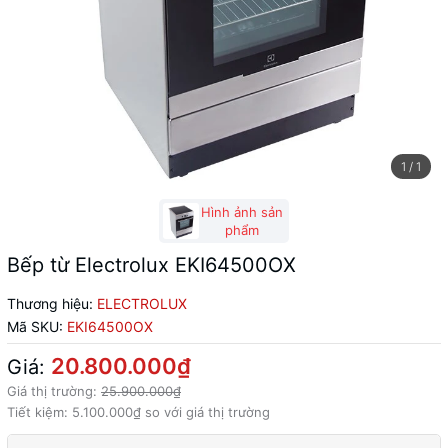
1
/
1
Hình ảnh sản
phẩm
Bếp từ Electrolux EKI64500OX
Thương hiệu:
ELECTROLUX
Mã SKU:
EKI64500OX
20.800.000₫
Giá:
Giá thị trường:
25.900.000₫
Tiết kiệm:
5.100.000₫
so với giá thị trường