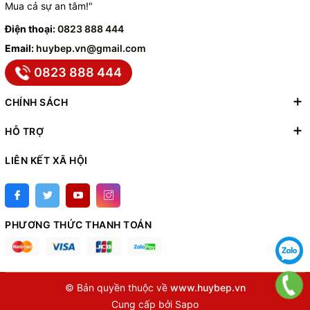
Mua cả sự an tâm!"
Điện thoại:
0823 888 444
Email:
huybep.vn@gmail.com
0823 888 444
CHÍNH SÁCH
HỖ TRỢ
LIÊN KẾT XÃ HỘI
PHƯƠNG THỨC THANH TOÁN
© Bản quyền thuộc về
www.huybep.vn
Cung cấp bởi
Sapo