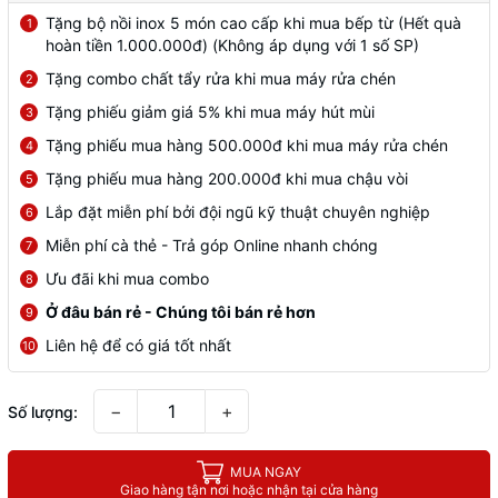
Tặng bộ nồi inox 5 món cao cấp khi mua bếp từ (Hết quà
1
hoàn tiền 1.000.000đ) (Không áp dụng với 1 số SP)
Tặng combo chất tẩy rửa khi mua máy rửa chén
2
Tặng phiếu giảm giá 5% khi mua máy hút mùi
3
Tặng phiếu mua hàng 500.000đ khi mua máy rửa chén
4
Tặng phiếu mua hàng 200.000đ khi mua chậu vòi
5
Lắp đặt miễn phí bởi đội ngũ kỹ thuật chuyên nghiệp
6
Miễn phí cà thẻ - Trả góp Online nhanh chóng
7
Ưu đãi khi mua combo
8
Ở đâu bán rẻ - Chúng tôi bán rẻ hơn
9
Liên hệ để có giá tốt nhất
10
−
+
Số lượng:
MUA NGAY
Giao hàng tận nơi hoặc nhận tại cửa hàng