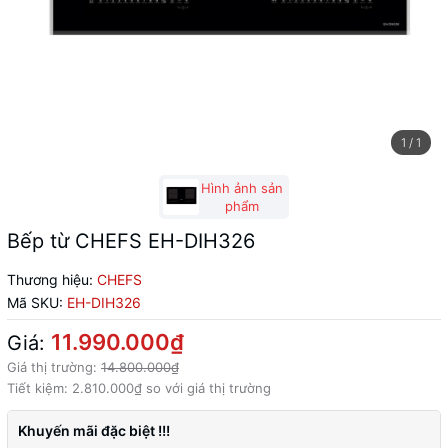
1
/
1
Hình ảnh sản
phẩm
Bếp từ CHEFS EH-DIH326
Thương hiệu:
CHEFS
Mã SKU:
EH-DIH326
11.990.000₫
Giá:
Giá thị trường:
14.800.000₫
Tiết kiệm:
2.810.000₫
so với giá thị trường
Khuyến mãi đặc biệt !!!