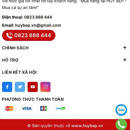
với mức giá tốt nhất tới tay khách hàng. "Mua hàng tại HUY BẾP -
Mua cả sự an tâm!"
Điện thoại:
0823 888 444
Email:
huybep.vn@gmail.com
0823 888 444
CHÍNH SÁCH
HỖ TRỢ
LIÊN KẾT XÃ HỘI
PHƯƠNG THỨC THANH TOÁN
© Bản quyền thuộc về
www.huybep.vn