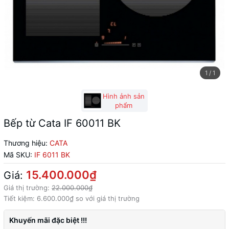
1
/
1
Hình ảnh sản
phẩm
Bếp từ Cata IF 60011 BK
Thương hiệu:
CATA
Mã SKU:
IF 6011 BK
15.400.000₫
Giá:
Giá thị trường:
22.000.000₫
Tiết kiệm:
6.600.000₫
so với giá thị trường
Khuyến mãi đặc biệt !!!