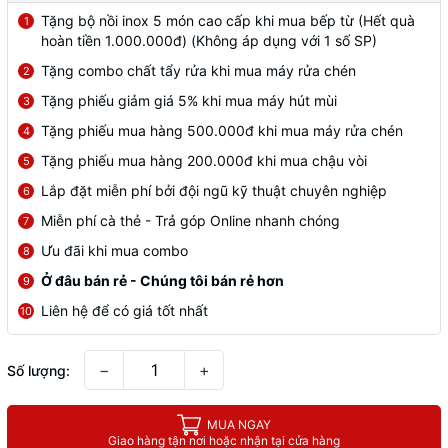
Tặng bộ nồi inox 5 món cao cấp khi mua bếp từ (Hết quà
1
hoàn tiền 1.000.000đ) (Không áp dụng với 1 số SP)
Tặng combo chất tẩy rửa khi mua máy rửa chén
2
Tặng phiếu giảm giá 5% khi mua máy hút mùi
3
Tặng phiếu mua hàng 500.000đ khi mua máy rửa chén
4
Tặng phiếu mua hàng 200.000đ khi mua chậu vòi
5
Lắp đặt miễn phí bởi đội ngũ kỹ thuật chuyên nghiệp
6
Miễn phí cà thẻ - Trả góp Online nhanh chóng
7
Ưu đãi khi mua combo
8
Ở đâu bán rẻ - Chúng tôi bán rẻ hơn
9
Liên hệ để có giá tốt nhất
10
−
+
Số lượng:
MUA NGAY
Giao hàng tận nơi hoặc nhận tại cửa hàng