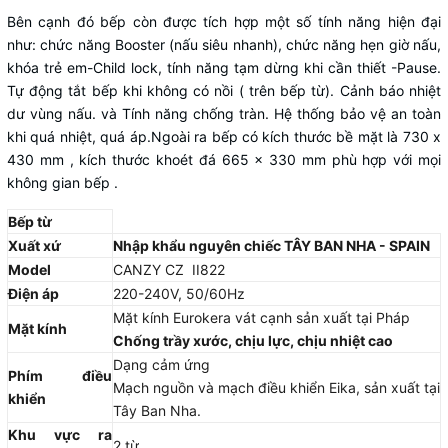
Bên cạnh đó bếp còn được tích hợp một số tính năng hiện đại
như: chức năng Booster (nấu siêu nhanh), chức năng hẹn giờ nấu,
khóa trẻ em-Child lock, tính năng tạm dừng khi cần thiết -Pause.
Tự động tắt bếp khi không có nồi ( trên bếp từ). Cảnh báo nhiệt
dư vùng nấu. và Tính năng chống tràn. Hệ thống bảo vệ an toàn
khi quá nhiệt, quá áp.Ngoài ra bếp có kích thước bề mặt là 730 x
430 mm , kích thước khoét đá 665 x 330 mm phù hợp với mọi
không gian bếp .
Bếp từ
Xuất xứ
Nhập khẩu nguyên chiếc TÂY BAN NHA - SPAIN
Model
CANZY CZ II822
Điện áp
220-240V, 50/60Hz
Mặt kính Eurokera vát cạnh sản xuất tại Pháp
Mặt kính
Chống trầy xước, chịu lực, chịu nhiệt cao
Dạng cảm ứng
Phím điều
Mạch nguồn và mạch điều khiển Eika, sản xuất tại
khiển
Tây Ban Nha.
Khu vực ra
2 từ