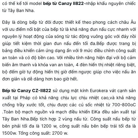
có thể kể tới model
bếp từ Canzy II822
-nhập khẩu nguyên chiếc
từ Tây Ban Nha.
Đây là dòng bếp từ đôi được thiết kế theo phong cách châu Âu
với ưu điểm nổi bật của bếp từ là khả năng đun nấu cực nhanh với
nguyên lý hoạt động của sóng từ tác động vuông góc với đáy nồi
giúp tiết kiệm thời gian đun nấu đến tối đa.Bếp được trang bị
bảng điều khiển cảm ứng dạng ẩn với 9 mức điều chỉnh công suất
an toàn và có độ bền cao. Với nhiều tính năng hiện đại với bộ cảm
biến âm thanh và khóa van an toàn, 4 đèn hiển thị nhiệt riêng biệt,
bộ đếm giờ tự động hiển thị giờ đếm ngược giúp cho việc nấu ăn
đơn giản và dễ dàng hơn bao giờ hết.
Bếp từ Canzy CZ-II822
sử dụng mặt kính Eurokera vát cạnh sản
xuất tại Pháp có khả năng chịu lực chịu nhiệt cao,và khả năng
chống trầy xước tốt, chịu được các cú sốc nhiệt từ 700-800oC
.Toàn bộ mạch nguồn và mạch điều khiển EiKa đều sản xuất tại
Tây Ban Nha.Bếp tích hợp 2 vùng nấu từ. Công suất nấu bếp từ
bên phải tối đa là 1200 w, công suất nấu bên bếp trái tối đa là
1500w. Tổng công suất: 2700 w.