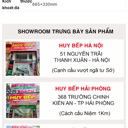
Kích thước
665x330mm
khoét đá