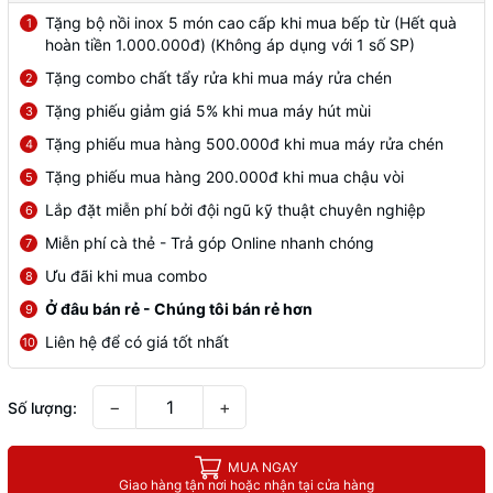
Tặng bộ nồi inox 5 món cao cấp khi mua bếp từ (Hết quà
1
hoàn tiền 1.000.000đ) (Không áp dụng với 1 số SP)
Tặng combo chất tẩy rửa khi mua máy rửa chén
2
Tặng phiếu giảm giá 5% khi mua máy hút mùi
3
Tặng phiếu mua hàng 500.000đ khi mua máy rửa chén
4
Tặng phiếu mua hàng 200.000đ khi mua chậu vòi
5
Lắp đặt miễn phí bởi đội ngũ kỹ thuật chuyên nghiệp
6
Miễn phí cà thẻ - Trả góp Online nhanh chóng
7
Ưu đãi khi mua combo
8
Ở đâu bán rẻ - Chúng tôi bán rẻ hơn
9
Liên hệ để có giá tốt nhất
10
−
+
Số lượng:
MUA NGAY
Giao hàng tận nơi hoặc nhận tại cửa hàng