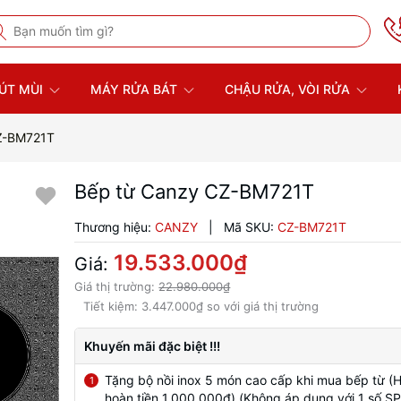
ÚT MÙI
MÁY RỬA BÁT
CHẬU RỬA, VÒI RỬA
Z-BM721T
Bếp từ Canzy CZ-BM721T
Thương hiệu:
CANZY
|
Mã SKU:
CZ-BM721T
19.533.000₫
Giá:
Giá thị trường:
22.980.000₫
Tiết kiệm:
3.447.000₫
so với giá thị trường
Khuyến mãi đặc biệt !!!
Tặng bộ nồi inox 5 món cao cấp khi mua bếp từ (
1
hoàn tiền 1.000.000đ) (Không áp dụng với 1 số SP