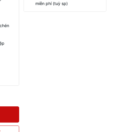
miễn phí (tuỳ sp)
 chén
iệp
P