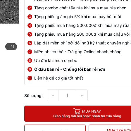
Tặng combo chất tẩy rửa khi mua máy rửa chén
2
Tặng phiếu giảm giá 5% khi mua máy hút mùi
3
Tặng phiếu mua hàng 500.000đ khi mua máy rửa
4
Tặng phiếu mua hàng 200.000đ khi mua chậu vòi
5
Lắp đặt miễn phí bởi đội ngũ kỹ thuật chuyên ngh
6
1
/
1
Miễn phí cà thẻ - Trả góp Online nhanh chóng
7
Ưu đãi khi mua combo
8
Ở đâu bán rẻ - Chúng tôi bán rẻ hơn
9
Liên hệ để có giá tốt nhất
10
−
+
Số lượng:
MUA NGAY
Giao hàng tận nơi hoặc nhận tại cửa hàng
MUA TRẢ GÓ