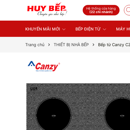
Hệ thống cửa hàng
(22 chi nhánh)
KHUYẾN MÃI MỚI
BẾP ĐIỆN TỪ
MÁY H
Trang chủ
THIẾT BỊ NHÀ BẾP
Bếp từ Canzy C