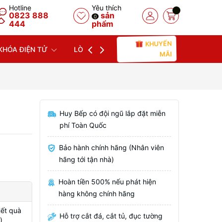
Hotline
Yêu thích
0823 888
sản
0
444
phẩm
KHUYẾN
KHÓA ĐIỆN TỬ
LÒ NƯỚNG
LÒ VI SÓNG
MÁY
MÃI
Huy Bếp có đội ngũ lắp đặt miễn
phí Toàn Quốc
Bảo hành chính hãng (Nhân viên
hãng tới tận nhà)
Hoàn tiền 500% nếu phát hiện
hàng không chính hãng
Hết quà
Hỗ trợ cắt đá, cắt tủ, đục tường
)