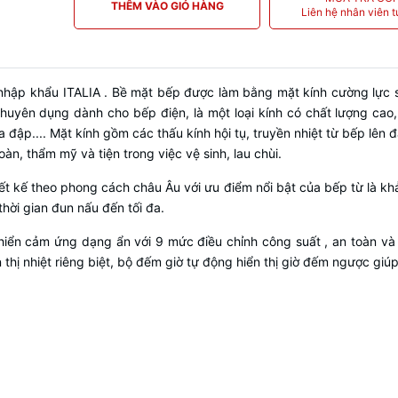
THÊM VÀO GIỎ HÀNG
Liên hệ nhân viên t
hập khẩu ITALIA . Bề mặt bếp được làm bằng mặt kính cường lực sang
huyên dụng dành cho bếp điện, là một loại kính có chất lượng cao, 
 đập.... Mặt kính gồm các thấu kính hội tụ, truyền nhiệt từ bếp lên 
àn, thẩm mỹ và tiện trong việc vệ sinh, lau chùi.
iết kế theo phong cách châu Âu với ưu điểm nổi bật của bếp từ là k
thời gian đun nấu đến tối đa.
iển cảm ứng dạng ẩn với 9 mức điều chỉnh công suất , an toàn và 
thị nhiệt riêng biệt, bộ đếm giờ tự động hiển thị giờ đếm ngược giú