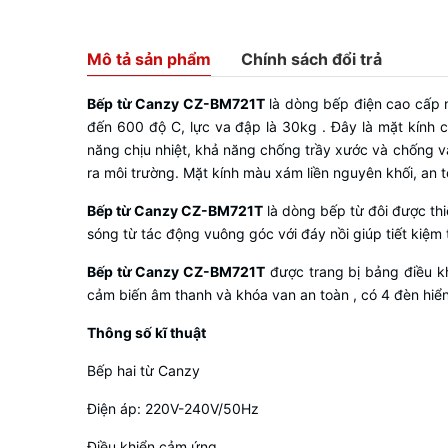
Mô tả sản phẩm
Chính sách đổi trả
Bếp từ Canzy CZ-BM721T
là dòng bếp điện cao cấp n
đến 600 độ C, lực va đập là 30kg . Đây là mặt kính c
năng chịu nhiệt, khả năng chống trầy xước và chống va
ra môi trường. Mặt kính màu xám liền nguyên khối, an to
Bếp từ Canzy CZ-BM721T
là dòng bếp từ đôi được th
sóng từ tác động vuông góc với đáy nồi giúp tiết kiệm 
Bếp từ Canzy CZ-BM721T
được trang bị bảng điều kh
cảm biến âm thanh và khóa van an toàn , có 4 đèn hiển 
Thông số kĩ thuật
Bếp hai từ Canzy
Điện áp: 220V-240V/50Hz
Điều khiển cảm ứng