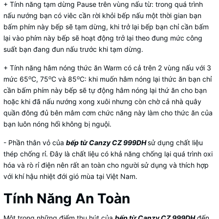
+ Tính năng tạm dừng Pause trên vùng nấu từ: trong quá trình
nấu nướng bạn có viêc cần rời khỏi bếp nấu một thời gian bạn
bấm phím này bếp sẽ tạm dừng, khi trở lại bếp bạn chỉ cần bấm
lại vào phím này bếp sẽ hoạt động trở lại theo đung mức công
suất bạn đang đun nấu trước khi tạm dừng.
+ Tính năng hâm nóng thức ăn Warm có cả trên 2 vùng nấu với 3
o
o
o
mức 65
C, 75
C và 85
C: khi muốn hâm nóng lại thức ăn bạn chỉ
cần bấm phím này bếp sẽ tự động hâm nóng lại thứ ăn cho bạn
hoặc khi đã nấu nướng xong xuôi nhưng còn chờ cả nhà quây
quần đông đủ bên mâm cơm chức năng này làm cho thức ăn của
bạn luôn nóng hổi không bị nguội.
- Phần thân vỏ của
bếp từ Canzy CZ 999DH
sử dụng chất liệu
thép chống rỉ. Đây là chất liệu có khả năng chống lại quá trình oxi
hóa và rò rỉ điện nên rất an toàn cho người sử dụng và thích hợp
với khí hậu nhiệt đới gió mùa tại Việt Nam.
Tính Năng An Toàn
Một trong những điểm thu hút của
bếp từ
Canzy CZ 999DH
đến