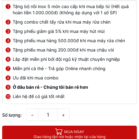
Tặng bộ nồi inox 5 món cao cấp khi mua bếp từ (Hết quà
1
hoàn tiền 1.000.000đ) (Không áp dụng với 1 số SP)
Tặng combo chất tẩy rửa khi mua máy rửa chén
2
Tặng phiếu giảm giá 5% khi mua máy hút mùi
3
Tặng phiếu mua hàng 500.000đ khi mua máy rửa chén
4
Tặng phiếu mua hàng 200.000đ khi mua chậu vòi
5
Lắp đặt miễn phí bởi đội ngũ kỹ thuật chuyên nghiệp
6
Miễn phí cà thẻ - Trả góp Online nhanh chóng
7
Ưu đãi khi mua combo
8
Ở đâu bán rẻ - Chúng tôi bán rẻ hơn
9
Liên hệ để có giá tốt nhất
10
−
+
Số lượng:
MUA NGAY
Giao hàng tận nơi hoặc nhận tại cửa hàng