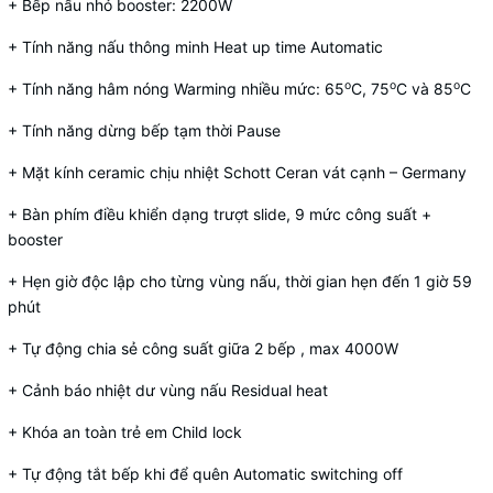
+ Bếp nấu nhỏ booster: 2200W
+ Tính năng nấu thông minh Heat up time Automatic
o
o
o
+ Tính năng hâm nóng Warming nhiều mức: 65
C, 75
C và 85
C
+ Tính năng dừng bếp tạm thời Pause
+ Mặt kính ceramic chịu nhiệt Schott Ceran vát cạnh – Germany
+ Bàn phím điều khiển dạng trượt slide, 9 mức công suất +
booster
+ Hẹn giờ độc lập cho từng vùng nấu, thời gian hẹn đến 1 giờ 59
phút
+ Tự động chia sẻ công suất giữa 2 bếp , max 4000W
+ Cảnh báo nhiệt dư vùng nấu Residual heat
+ Khóa an toàn trẻ em Child lock
+ Tự động tắt bếp khi để quên Automatic switching off