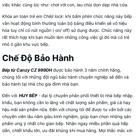
việc khác cùng lúc như: chơi với con, lau chùi dọn dẹp nhà cửa.
Khóa an toàn trẻ em Child lock:
khi bấm phím chức năng này bếp
vẫn hoạt động bình thường toàn bộ bảng điều khiển sẽ vô hiệu
hóa tuy chỉ có nút nguồn ( on/ off) sử dụng được. Chức năng này
rất thích hợp khi bạn muốn làm những công việc gì đó mà có trẻ
nhỏ ỏ gần khu vực bếp.
Chế Độ Bảo Hành
Bếp từ Canzy CZ 999DH
được bảo hành 3 năm chính hãng,
chúng tôi với những đội ngũ bảo hành chuyên nghiệp sẽ đến và
bảo hành tại nhà cho gia đình nhà bạn.
Đến với
HUY BẾP
- đại lý chuyên phân phối thiết bị nhà bếp nhập
khẩu, bạn không cần lo lắng về chất lượng sản phẩm, giá cả hay
hậu mãi sản phẩm nữa. Đến với chúng tôi để được tư vấn bởi các
chuyên viên lâu năm giàu kinh nghiệm, giúp bạn chọn những sản
phẩm ưng ý nhất cho gian bếp. Nhận ngay nhiều phần quà hấp
dẫn, chiết khấu lớn, ưu đãi khủng khi mua hàng. Mọi thắc mắc xin