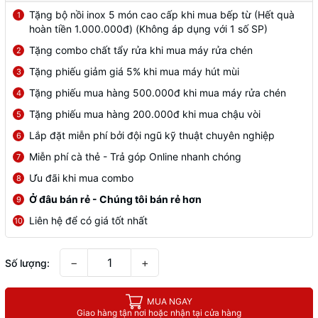
Tặng bộ nồi inox 5 món cao cấp khi mua bếp từ (Hết quà
1
hoàn tiền 1.000.000đ) (Không áp dụng với 1 số SP)
Tặng combo chất tẩy rửa khi mua máy rửa chén
2
Tặng phiếu giảm giá 5% khi mua máy hút mùi
3
Tặng phiếu mua hàng 500.000đ khi mua máy rửa chén
4
Tặng phiếu mua hàng 200.000đ khi mua chậu vòi
5
Lắp đặt miễn phí bởi đội ngũ kỹ thuật chuyên nghiệp
6
Miễn phí cà thẻ - Trả góp Online nhanh chóng
7
Ưu đãi khi mua combo
8
Ở đâu bán rẻ - Chúng tôi bán rẻ hơn
9
Liên hệ để có giá tốt nhất
10
−
+
Số lượng:
MUA NGAY
Giao hàng tận nơi hoặc nhận tại cửa hàng