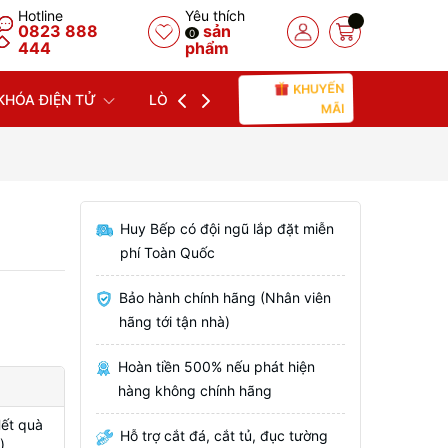
Hotline
Yêu thích
0823 888
sản
0
444
phẩm
KHUYẾN
KHÓA ĐIỆN TỬ
LÒ NƯỚNG
LÒ VI SÓNG
MÁY
MÃI
Huy Bếp có đội ngũ lắp đặt miễn
phí Toàn Quốc
Bảo hành chính hãng (Nhân viên
hãng tới tận nhà)
Hoàn tiền 500% nếu phát hiện
hàng không chính hãng
Hết quà
Hỗ trợ cắt đá, cắt tủ, đục tường
)