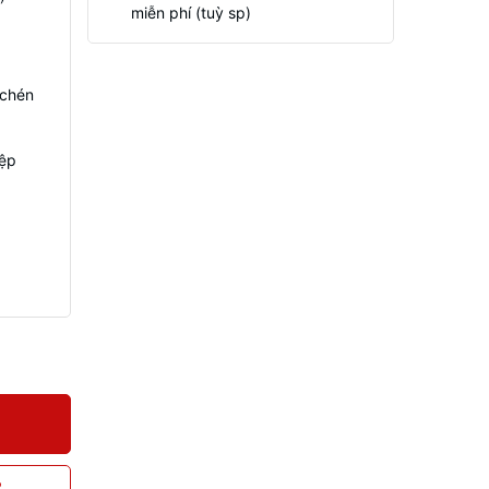
miễn phí (tuỳ sp)
 chén
iệp
P