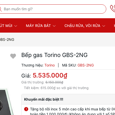
ÚT MÙI
MÁY RỬA BÁT
CHẬU RỬA, VÒI RỬA
 GBS-2NG
Bếp gas Torino GBS-2NG
Thương hiệu:
Torino
|
Mã SKU:
GBS-2NG
5.535.000₫
Giá:
Giá thị trường:
6.150.000₫
Tiết kiệm:
615.000₫
so với giá thị trường
Khuyến mãi đặc biệt !!!
Tặng bộ nồi inox 5 món cao cấp khi mua bếp từ (
1
hoàn tiền 1.000.000đ) (Không áp dụng với 1 số SP