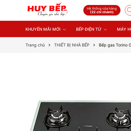
Hệ thống cửa hàng
(22 chi nhánh)
KHUYẾN MÃI MỚI
BẾP ĐIỆN TỪ
MÁY H
Trang chủ
THIẾT BỊ NHÀ BẾP
Bếp gas Torino