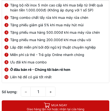
Tặng bộ nồi inox 5 món cao cấp khi mua bếp từ (Hết quà
1
hoàn tiền 1.000.000đ) (Không áp dụng với 1 số SP)
Tặng combo chất tẩy rửa khi mua máy rửa chén
2
Tặng phiếu giảm giá 5% khi mua máy hút mùi
3
Tặng phiếu mua hàng 500.000đ khi mua máy rửa chén
4
Tặng phiếu mua hàng 200.000đ khi mua chậu vòi
5
Lắp đặt miễn phí bởi đội ngũ kỹ thuật chuyên nghiệp
6
Miễn phí cà thẻ - Trả góp Online nhanh chóng
7
Ưu đãi khi mua combo
8
Ở đâu bán rẻ - Chúng tôi bán rẻ hơn
9
Liên hệ để có giá tốt nhất
10
−
+
Số lượng:
MUA NGAY
Giao hàng tận nơi hoặc nhận tại cửa hàng