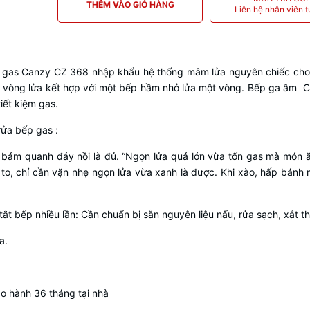
THÊM VÀO GIỎ HÀNG
Liên hệ nhân viên t
p gas Canzy CZ 368 nhập khẩu hệ thống mâm lửa nguyên chiếc cho 
a vòng lửa kết hợp với một bếp hầm nhỏ lửa một vòng. Bếp ga âm Ca
iết kiệm gas.
ửa bếp gas :
bám quanh đáy nồi là đủ. “Ngọn lửa quá lớn vừa tốn gas mà món ăn 
a to, chỉ cần vặn nhẹ ngọn lửa vừa xanh là được. Khi xào, hấp bánh 
ắt bếp nhiều lần: Cần chuẩn bị sẵn nguyên liệu nấu, rửa sạch, xắt t
a.
o hành 36 tháng tại nhà