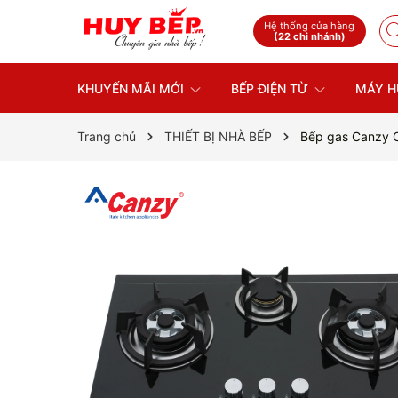
Hệ thống cửa hàng
(22 chi nhánh)
KHUYẾN MÃI MỚI
BẾP ĐIỆN TỪ
MÁY H
Trang chủ
THIẾT BỊ NHÀ BẾP
Bếp gas Canzy 