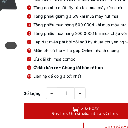
Tặng combo chất tẩy rửa khi mua máy rửa chén
2
Tặng phiếu giảm giá 5% khi mua máy hút mùi
3
Tặng phiếu mua hàng 500.000đ khi mua máy rửa
4
Tặng phiếu mua hàng 200.000đ khi mua chậu vòi
5
Lắp đặt miễn phí bởi đội ngũ kỹ thuật chuyên ngh
6
1
/
1
Miễn phí cà thẻ - Trả góp Online nhanh chóng
7
Ưu đãi khi mua combo
8
Ở đâu bán rẻ - Chúng tôi bán rẻ hơn
9
Liên hệ để có giá tốt nhất
10
−
+
Số lượng:
MUA NGAY
Giao hàng tận nơi hoặc nhận tại cửa hàng
MUA TRẢ GÓ