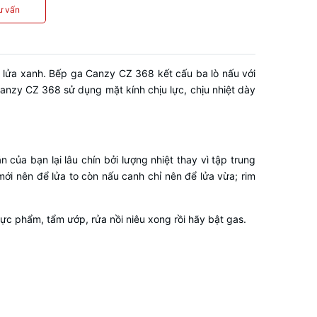
ư vấn
lửa xanh. Bếp ga Canzy CZ 368 kết cấu ba lò nấu với
nzy CZ 368 sử dụng mặt kính chịu lực, chịu nhiệt dày
của bạn lại lâu chín bởi lượng nhiệt thay vì tập trung
mới nên để lửa to còn nấu canh chỉ nên để lửa vừa; rim
hực phẩm, tẩm ướp, rửa nồi niêu xong rồi hãy bật gas.