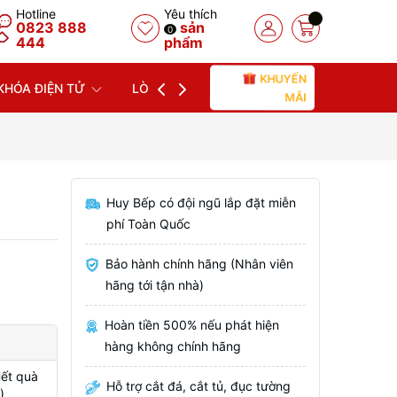
Hotline
Yêu thích
0823 888
sản
0
444
phẩm
KHUYẾN
KHÓA ĐIỆN TỬ
LÒ NƯỚNG
LÒ VI SÓNG
MÁY
MÃI
Huy Bếp có đội ngũ lắp đặt miễn
phí Toàn Quốc
Bảo hành chính hãng (Nhân viên
hãng tới tận nhà)
Hoàn tiền 500% nếu phát hiện
hàng không chính hãng
Hết quà
Hỗ trợ cắt đá, cắt tủ, đục tường
)