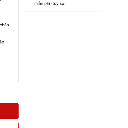
miễn phí (tuỳ sp)
 chén
iệp
P