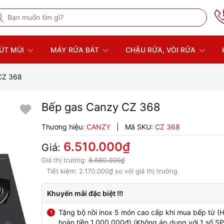
ÚT MÙI
MÁY RỬA BÁT
CHẬU RỬA, VÒI RỬA
CZ 368
Bếp gas Canzy CZ 368
Thương hiệu:
CANZY
|
Mã SKU:
CZ 368
6.510.000₫
Giá:
Giá thị trường:
8.680.000₫
Tiết kiệm:
2.170.000₫
so với giá thị trường
Khuyến mãi đặc biệt !!!
Tặng bộ nồi inox 5 món cao cấp khi mua bếp từ (
1
hoàn tiền 1.000.000đ) (Không áp dụng với 1 số SP