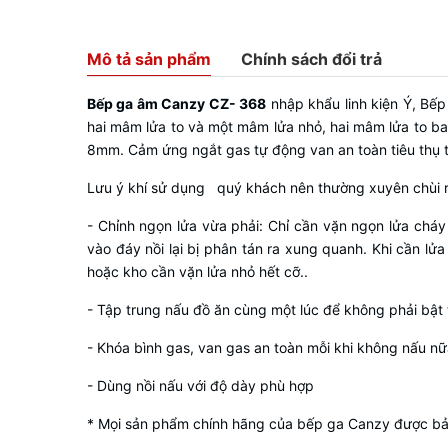
Mô tả sản phẩm
Chính sách đổi trả
Bếp ga âm Canzy CZ- 368
nhập khẩu linh kiện Ý, Bế
hai mâm lửa to và một mâm lửa nhỏ, hai mâm lửa to b
8mm. Cảm ứng ngắt gas tự động van an toàn tiêu thụ t
Lưu ý khí sử dụng quý khách nên thường xuyên chùi r
- Chỉnh ngọn lửa vừa phải: Chỉ cần vặn ngọn lửa cháy 
vào đáy nồi lại bị phân tán ra xung quanh. Khi cần lử
hoặc kho cần vặn lửa nhỏ hết cỡ..
- Tập trung nấu đồ ăn cùng một lúc để không phải bật t
- Khóa bình gas, van gas an toàn mỗi khi không nấu nữ
- Dùng nồi nấu với độ dày phù hợp
* Mọi sản phẩm chính hãng của bếp ga Canzy được bả