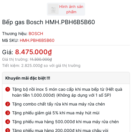
Hình ảnh sản
phẩm
Bếp gas Bosch HMH.PBH6B5B60
Thương hiệu:
BOSCH
Mã SKU:
HMH.PBH6B5B60
8.475.000₫
Giá:
Giá thị trường:
11.300.000₫
Tiết kiệm:
2.825.000₫
so với giá thị trường
Khuyến mãi đặc biệt !!!
Tặng bộ nồi inox 5 món cao cấp khi mua bếp từ (Hết quà
1
hoàn tiền 1.000.000đ) (Không áp dụng với 1 số SP)
Tặng combo chất tẩy rửa khi mua máy rửa chén
2
Tặng phiếu giảm giá 5% khi mua máy hút mùi
3
Tặng phiếu mua hàng 500.000đ khi mua máy rửa chén
4
Tặng phiếu mua hàng 200.000đ khi mua chậu vòi
5