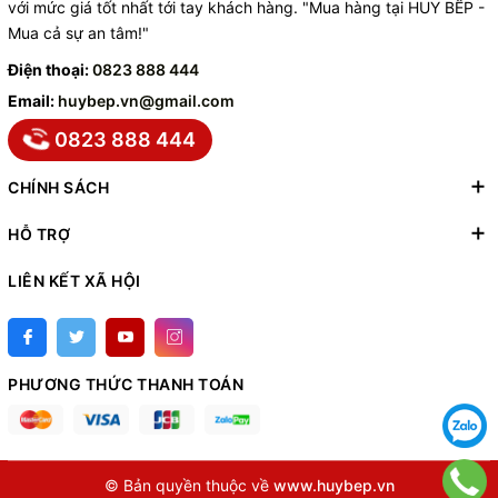
với mức giá tốt nhất tới tay khách hàng. "Mua hàng tại HUY BẾP -
Mua cả sự an tâm!"
Điện thoại:
0823 888 444
Email:
huybep.vn@gmail.com
0823 888 444
CHÍNH SÁCH
HỖ TRỢ
LIÊN KẾT XÃ HỘI
PHƯƠNG THỨC THANH TOÁN
© Bản quyền thuộc về
www.huybep.vn