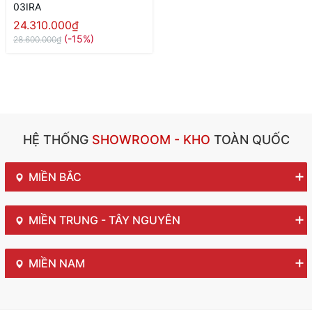
03IRA
24.310.000₫
(-15%)
28.600.000₫
HỆ THỐNG
SHOWROOM - KHO
TOÀN QUỐC
MIỀN BẮC
MIỀN TRUNG - TÂY NGUYÊN
MIỀN NAM