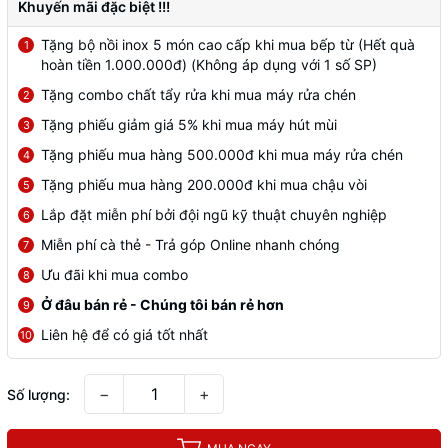
Khuyến mãi đặc biệt !!!
Tặng bộ nồi inox 5 món cao cấp khi mua bếp từ (Hết quà
1
hoàn tiền 1.000.000đ) (Không áp dụng với 1 số SP)
Tặng combo chất tẩy rửa khi mua máy rửa chén
2
Tặng phiếu giảm giá 5% khi mua máy hút mùi
3
Tặng phiếu mua hàng 500.000đ khi mua máy rửa chén
4
Tặng phiếu mua hàng 200.000đ khi mua chậu vòi
5
Lắp đặt miễn phí bởi đội ngũ kỹ thuật chuyên nghiệp
6
Miễn phí cà thẻ - Trả góp Online nhanh chóng
7
Ưu đãi khi mua combo
8
Ở đâu bán rẻ - Chúng tôi bán rẻ hơn
9
Liên hệ để có giá tốt nhất
10
−
+
Số lượng: