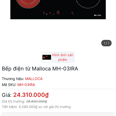
1
/
1
Hình ảnh sản
phẩm
Bếp điện từ Malloca MH-03IRA
Thương hiệu:
MALLOCA
Mã SKU:
MH-03IRA
24.310.000₫
Giá:
Giá thị trường:
28.600.000₫
Tiết kiệm:
4.290.000₫
so với giá thị trường