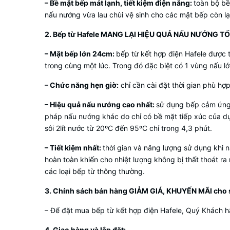
– Bề mặt bếp mát lạnh, tiết kiệm điện năng:
toàn bộ bề
nấu nướng vừa lau chùi vệ sinh cho các mặt bếp còn lạ
2. Bếp từ Hafele MANG LẠI HIỆU QUẢ NẤU NƯỚNG T
– Mặt bếp lớn 24cm:
bếp từ kết hợp điện Hafele được t
trong cùng một lúc. Trong đó đặc biệt có 1 vùng nấu l
– Chức năng hẹn giờ:
chỉ cần cài đặt thời gian phù hợp
– Hiệu quả nấu nướng cao nhất:
sử dụng bếp cảm ứng 
pháp nấu nướng khác do chỉ có bề mặt tiếp xúc của dụ
sôi 2lít nước từ 20ºC đến 95ºC chỉ trong 4,3 phút.
– Tiết kiệm nhất:
thời gian và năng lượng sử dụng khi
hoàn toàn khiến cho nhiệt lượng không bị thất thoát ra
các loại bếp từ thông thường.
3. Chính sách bán hàng GIẢM GIÁ, KHUYẾN MÃI cho 
– Để đặt mua bếp từ kết hợp điện Hafele, Quý Khách 
4. Giao hàng và lắp đặt: