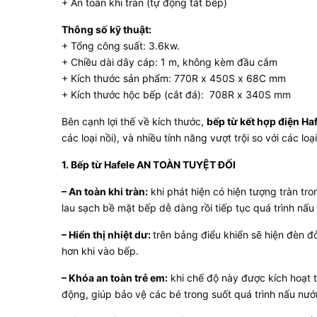
+ An toàn khi tràn (tự động tắt bếp)
Thông số kỹ thuật:
+ Tổng công suất: 3.6kw.
+ Chiều dài dây cáp: 1 m, không kèm đầu cắm
+ Kích thước sản phẩm: 770R x 450S x 68C mm
+ Kích thước hộc bếp (cắt đá): 708R x 340S mm
Bên cạnh lợi thế về kích thước,
bếp từ kết hợp điện Ha
các loại nồi), và nhiều tính năng vượt trội so với các l
1. Bếp từ Hafele AN TOÀN TUYỆT ĐỐI
– An toàn khi tràn:
khi phát hiện có hiện tượng tràn t
lau sạch bề mặt bếp dễ dàng rồi tiếp tục quá trình nấu
– Hiển thị nhiệt dư:
trên bảng điểu khiển sẽ hiện đèn 
hơn khi vào bếp.
– Khóa an toàn trẻ em:
khi chế độ này được kích hoạt t
động, giúp bảo vệ các bé trong suốt quá trình nấu nướ