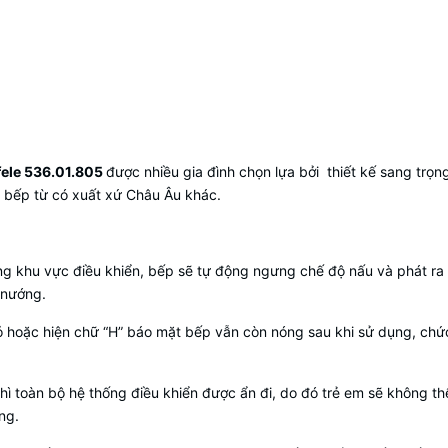
fele 536.01.805
được nhiều gia đình chọn lựa bởi thiết kế sang trọn
oại bếp từ có xuất xứ Châu Âu khác.
rong khu vực điều khiển, bếp sẽ tự động ngưng chế độ nấu và phát 
 nướng.
đỏ hoặc hiện chữ “H” báo mặt bếp vẫn còn nóng sau khi sử dụng, chứ
hì toàn bộ hệ thống điều khiển được ẩn đi, do đó trẻ em sẽ không t
ng.