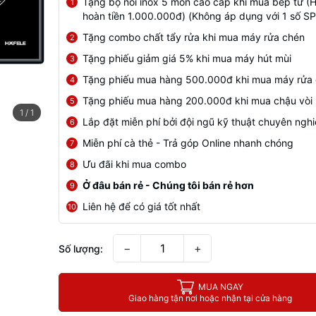
Tặng bộ nồi inox 5 món cao cấp khi mua bếp từ (
1
hoàn tiền 1.000.000đ) (Không áp dụng với 1 số SP
Tặng combo chất tẩy rửa khi mua máy rửa chén
2
Tặng phiếu giảm giá 5% khi mua máy hút mùi
3
Tặng phiếu mua hàng 500.000đ khi mua máy rửa
4
Tặng phiếu mua hàng 200.000đ khi mua chậu vòi
5
1
/
1
Lắp đặt miễn phí bởi đội ngũ kỹ thuật chuyên ngh
6
Miễn phí cà thẻ - Trả góp Online nhanh chóng
7
Ưu đãi khi mua combo
8
Ở đâu bán rẻ - Chúng tôi bán rẻ hơn
9
Liên hệ để có giá tốt nhất
10
−
+
Số lượng:
MUA NGAY
Giao hàng tận nơi hoặc nhận tại cửa hàng