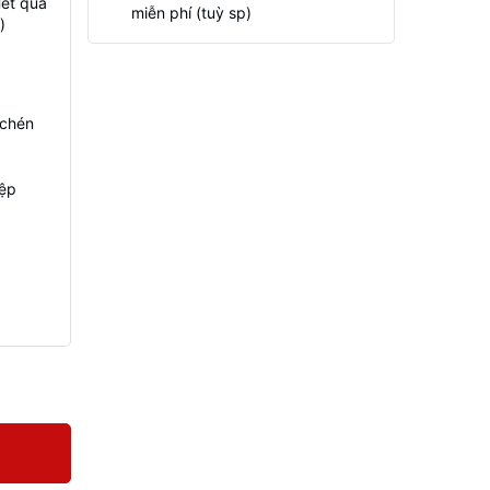
Hết quà
miễn phí (tuỳ sp)
)
 chén
iệp