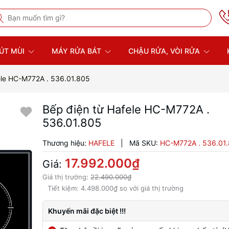
ÚT MÙI
MÁY RỬA BÁT
CHẬU RỬA, VÒI RỬA
ele HC-M772A . 536.01.805
Bếp điện từ Hafele HC-M772A .
536.01.805
Thương hiệu:
HAFELE
|
Mã SKU:
HC-M772A . 536.01
17.992.000₫
Giá:
Giá thị trường:
22.490.000₫
Tiết kiệm:
4.498.000₫
so với giá thị trường
Khuyến mãi đặc biệt !!!