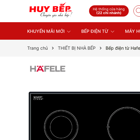
Hệ thống cửa hàng
(22 chi nhánh)
KHUYẾN MÃI MỚI
BẾP ĐIỆN TỪ
MÁY H
Trang chủ
THIẾT BỊ NHÀ BẾP
Bếp điện từ Haf