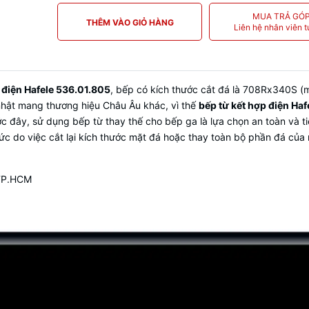
MUA TRẢ GÓ
THÊM VÀO GIỎ HÀNG
Liên hệ nhân viên t
 điện Hafele 536.01.805
, bếp có kích thước cắt đá là 708Rx340S (m
 nhật mang thương hiệu Châu Âu khác, vì thế
bếp
từ kết hợp điện Ha
đây, sử dụng bếp từ thay thế cho bếp ga là lựa chọn an toàn và ti
hức do việc cắt lại kích thước mặt đá hoặc thay toàn bộ phần đá của
 TP.HCM