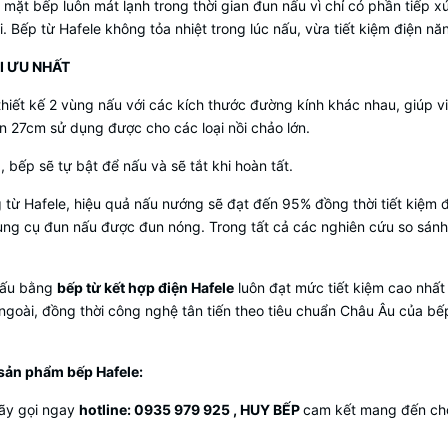
 mặt bếp luôn mát lạnh trong thời gian đun nấu vì chỉ có phần tiếp 
i. Bếp từ Hafele không tỏa nhiệt trong lúc nấu, vừa tiết kiệm điện 
ỐI ƯU NHẤT
hiết kế 2 vùng nấu với các kích thước đường kính khác nhau, giúp việc
ớn 27cm sử dụng được cho các loại nồi chảo lớn.
, bếp sẽ tự bật để nấu và sẽ tắt khi hoàn tất.
từ Hafele, hiệu quả nấu nướng sẽ đạt đến 95% đồng thời tiết kiệm 
ng cụ đun nấu được đun nóng. Trong tất cả các nghiên cứu so sánh
 nấu bằng
bếp từ kết hợp điện Hafele
luôn đạt mức tiết kiệm cao nhất
 ngoài, đồng thời công nghệ tân tiến theo tiêu chuẩn Châu Âu của bế
sản phẩm bếp Hafele:
hãy gọi ngay
hotline: 0935 979 925 , HUY BẾP
cam kết mang đến cho