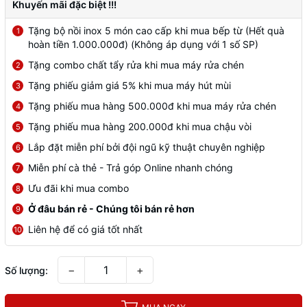
Khuyến mãi đặc biệt !!!
Tặng bộ nồi inox 5 món cao cấp khi mua bếp từ (Hết quà
1
hoàn tiền 1.000.000đ) (Không áp dụng với 1 số SP)
Tặng combo chất tẩy rửa khi mua máy rửa chén
2
Tặng phiếu giảm giá 5% khi mua máy hút mùi
3
Tặng phiếu mua hàng 500.000đ khi mua máy rửa chén
4
Tặng phiếu mua hàng 200.000đ khi mua chậu vòi
5
Lắp đặt miễn phí bởi đội ngũ kỹ thuật chuyên nghiệp
6
Miễn phí cà thẻ - Trả góp Online nhanh chóng
7
Ưu đãi khi mua combo
8
Ở đâu bán rẻ - Chúng tôi bán rẻ hơn
9
Liên hệ để có giá tốt nhất
10
−
+
Số lượng: