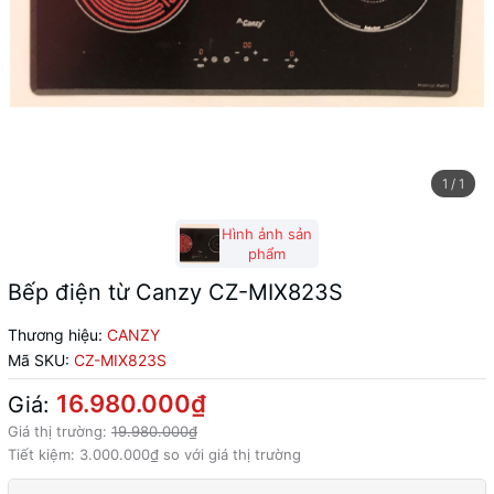
1
/
1
Hình ảnh sản
phẩm
Bếp điện từ Canzy CZ-MIX823S
Thương hiệu:
CANZY
Mã SKU:
CZ-MIX823S
16.980.000₫
Giá:
Giá thị trường:
19.980.000₫
Tiết kiệm:
3.000.000₫
so với giá thị trường