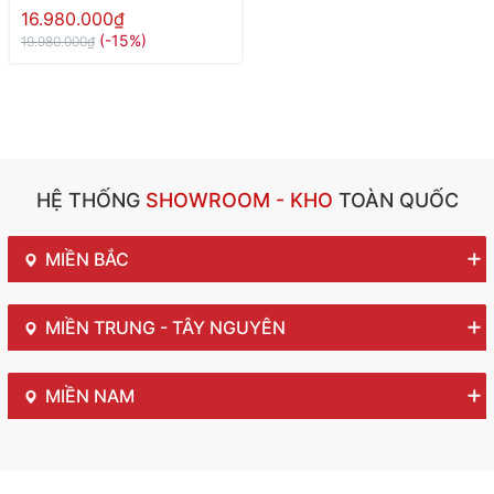
16.980.000₫
(-15%)
19.980.000₫
HỆ THỐNG
SHOWROOM - KHO
TOÀN QUỐC
MIỀN BẮC
MIỀN TRUNG - TÂY NGUYÊN
MIỀN NAM