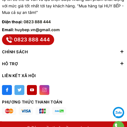
với mức giá tốt nhất tới tay khách hàng. "Mua hàng tại HUY BẾP -
Mua cả sự an tâm!"
Điện thoại:
0823 888 444
Email:
huybep.vn@gmail.com
0823 888 444
CHÍNH SÁCH
HỖ TRỢ
LIÊN KẾT XÃ HỘI
PHƯƠNG THỨC THANH TOÁN