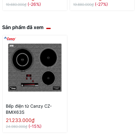
(-26%)
(-27%)
19.680.000₫
19.880.000₫
Sản phẩm đã xem
Bếp điện từ Canzy CZ-
BMIX63S
21.233.000₫
(-15%)
24.980.000₫