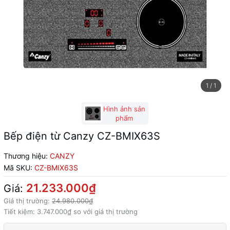
1
/
1
Hình ảnh sản
phẩm
Bếp điện từ Canzy CZ-BMIX63S
Thương hiệu:
CANZY
Mã SKU:
CZ-BMIX63S
21.233.000₫
Giá:
Giá thị trường:
24.980.000₫
Tiết kiệm:
3.747.000₫
so với giá thị trường