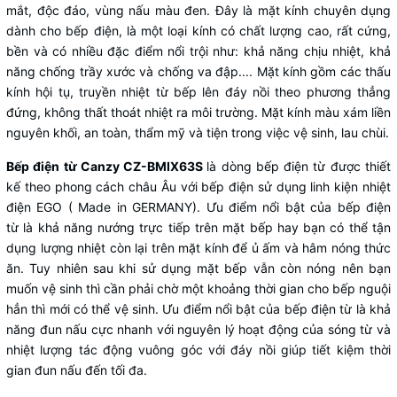
mắt, độc đáo, vùng nấu màu đen. Đây là mặt kính chuyên dụng
dành cho bếp điện, là một loại kính có chất lượng cao, rất cứng,
bền và có nhiều đặc điểm nổi trội như: khả năng chịu nhiệt, khả
năng chống trầy xước và chống va đập.... Mặt kính gồm các thấu
kính hội tụ, truyền nhiệt từ bếp lên đáy nồi theo phương thẳng
đứng, không thất thoát nhiệt ra môi trường. Mặt kính màu xám liền
nguyên khối, an toàn, thẩm mỹ và tiện trong việc vệ sinh, lau chùi.
Bếp điện từ Canzy CZ-BMIX63S
là dòng bếp điện từ được thiết
kế theo phong cách châu Âu với bếp điện sử dụng linh kiện nhiệt
điện EGO ( Made in GERMANY). Ưu điểm nổi bật của bếp điện
từ là khả năng nướng trực tiếp trên mặt bếp hay bạn có thể tận
dụng lượng nhiệt còn lại trên mặt kính để ủ ấm và hâm nóng thức
ăn. Tuy nhiên sau khi sử dụng mặt bếp vẫn còn nóng nên bạn
muốn vệ sinh thì cần phải chờ một khoảng thời gian cho bếp nguội
hẳn thì mới có thể vệ sinh. Ưu điểm nổi bật của bếp điện từ là khả
năng đun nấu cực nhanh với nguyên lý hoạt động của sóng từ và
nhiệt lượng tác động vuông góc với đáy nồi giúp tiết kiệm thời
gian đun nấu đến tối đa.