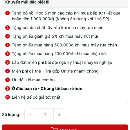
Khuyến mãi đặc biệt !!!
Tặng bộ nồi inox 5 món cao cấp khi mua bếp từ (Hết quà
1
hoàn tiền 1.000.000đ) (Không áp dụng với 1 số SP)
Tặng combo chất tẩy rửa khi mua máy rửa chén
2
Tặng phiếu giảm giá 5% khi mua máy hút mùi
3
Tặng phiếu mua hàng 500.000đ khi mua máy rửa chén
4
Tặng phiếu mua hàng 200.000đ khi mua chậu vòi
5
Lắp đặt miễn phí bởi đội ngũ kỹ thuật chuyên nghiệp
6
Miễn phí cà thẻ - Trả góp Online nhanh chóng
7
Ưu đãi khi mua combo
8
Ở đâu bán rẻ - Chúng tôi bán rẻ hơn
9
Liên hệ để có giá tốt nhất
10
−
+
Số lượng: