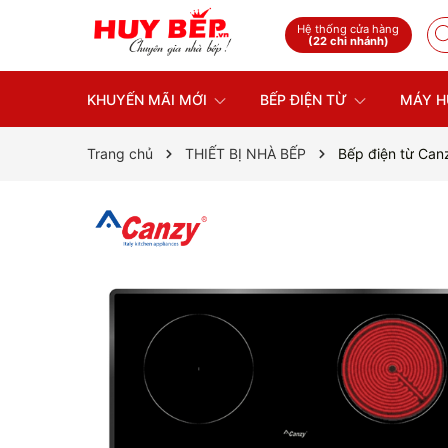
Hệ thống cửa hàng
(22 chi nhánh)
KHUYẾN MÃI MỚI
BẾP ĐIỆN TỪ
MÁY H
Trang chủ
THIẾT BỊ NHÀ BẾP
Bếp điện từ Can