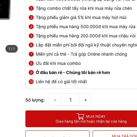
Tặng combo chất tẩy rửa khi mua máy rửa chén
2
Tặng phiếu giảm giá 5% khi mua máy hút mùi
3
Tặng phiếu mua hàng 500.000đ khi mua máy rửa
4
Tặng phiếu mua hàng 200.000đ khi mua chậu vòi
5
Lắp đặt miễn phí bởi đội ngũ kỹ thuật chuyên ngh
6
1
/
1
Miễn phí cà thẻ - Trả góp Online nhanh chóng
7
Ưu đãi khi mua combo
8
Ở đâu bán rẻ - Chúng tôi bán rẻ hơn
9
Liên hệ để có giá tốt nhất
10
−
+
Số lượng:
MUA NGAY
Giao hàng tận nơi hoặc nhận tại cửa hàng
MUA TRẢ GÓ