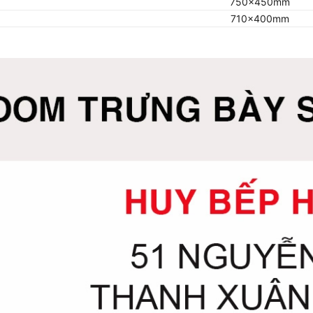
750x450mm
710x400mm