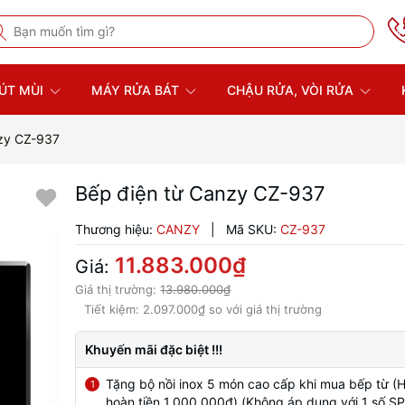
ÚT MÙI
MÁY RỬA BÁT
CHẬU RỬA, VÒI RỬA
zy CZ-937
Bếp điện từ Canzy CZ-937
Thương hiệu:
CANZY
|
Mã SKU:
CZ-937
11.883.000₫
Giá:
Giá thị trường:
13.980.000₫
Tiết kiệm:
2.097.000₫
so với giá thị trường
Khuyến mãi đặc biệt !!!
Tặng bộ nồi inox 5 món cao cấp khi mua bếp từ (
1
hoàn tiền 1.000.000đ) (Không áp dụng với 1 số SP