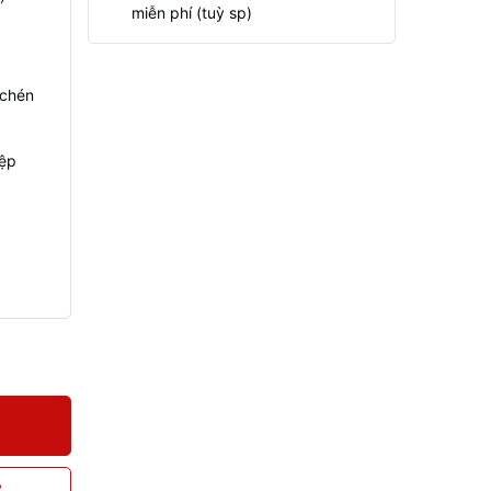
miễn phí (tuỳ sp)
 chén
iệp
P