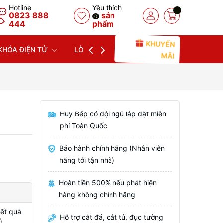
Hotline
Yêu thích
0823 888
sản
0
444
phẩm
KHUYẾN
KHÓA ĐIỆN TỬ
LÒ NƯỚNG
LÒ VI SÓNG
MÁY
MÃI
Huy Bếp có đội ngũ lắp đặt miễn
phí Toàn Quốc
Bảo hành chính hãng (Nhân viên
hãng tới tận nhà)
Hoàn tiền 500% nếu phát hiện
hàng không chính hãng
Hết quà
Hỗ trợ cắt đá, cắt tủ, đục tường
)