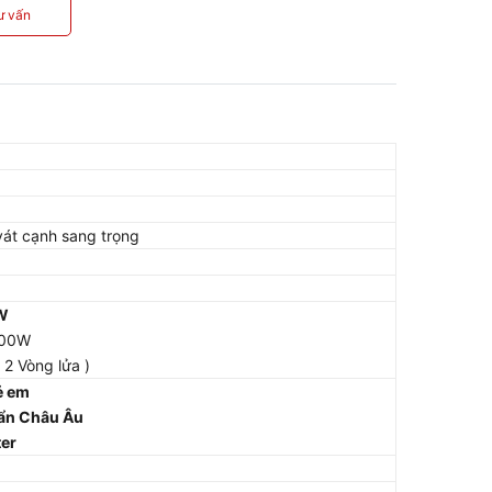
ư vấn
vát cạnh sang trọng
W
400W
2 Vòng lửa )
ẻ em
uẩn Châu Âu
ter