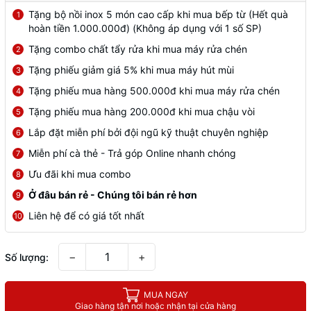
Tặng bộ nồi inox 5 món cao cấp khi mua bếp từ (Hết quà
1
hoàn tiền 1.000.000đ) (Không áp dụng với 1 số SP)
Tặng combo chất tẩy rửa khi mua máy rửa chén
2
Tặng phiếu giảm giá 5% khi mua máy hút mùi
3
Tặng phiếu mua hàng 500.000đ khi mua máy rửa chén
4
Tặng phiếu mua hàng 200.000đ khi mua chậu vòi
5
Lắp đặt miễn phí bởi đội ngũ kỹ thuật chuyên nghiệp
6
Miễn phí cà thẻ - Trả góp Online nhanh chóng
7
Ưu đãi khi mua combo
8
Ở đâu bán rẻ - Chúng tôi bán rẻ hơn
9
Liên hệ để có giá tốt nhất
10
−
+
Số lượng:
MUA NGAY
Giao hàng tận nơi hoặc nhận tại cửa hàng